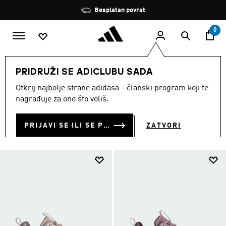
Preskoči na glavni sadržaj
Zaustavi
Učlani se i ostvari 10 % popusta
rotaciju
0
ŽENE
Sportovi
Trail trčanje
Trail trčanje · Obuća
PRIDRUŽI SE ADICLUBU SADA
TRAIL TRČANJE · OBUĆA
Otkrij najbolje strane adidasa - članski program koji te
(29)
nagrađuje za ono što voliš.
Filtriraj
Velike Slike
PRIJAVI SE ILI SE PRIDRUŽI SADA
ZATVORI