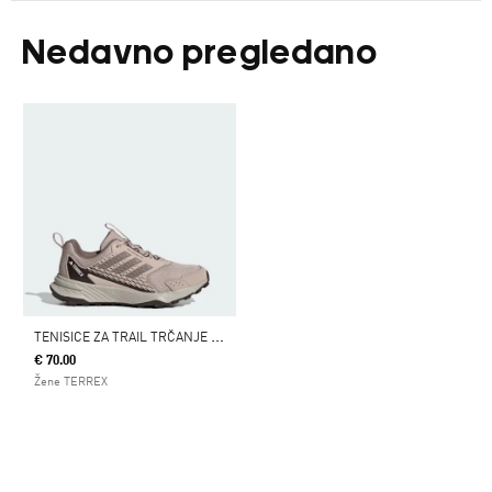
Nedavno pregledano
T
ENISICE ZA TRAIL TRČANJE TRACEFINDER
€ 70.00
Žene TERREX