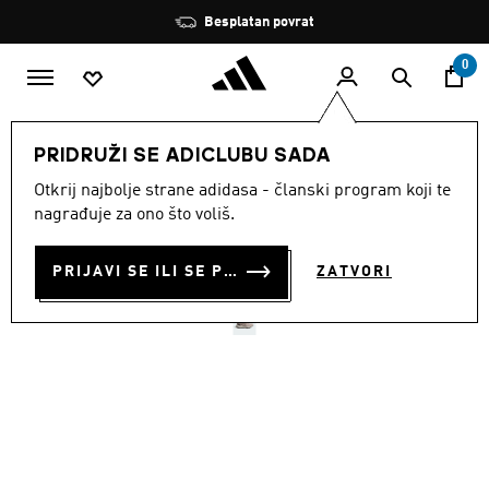
Preskoči na glavni sadržaj
Zaustavi
Besplatan povrat
rotaciju
0
ŽENE
Obuća
PRIDRUŽI SE ADICLUBU SADA
Otkrij najbolje strane adidasa - članski program koji te
TENISICE ZA TRAIL
nagrađuje za ono što voliš.
TRČANJE TRACEFINDER
PRIJAVI SE ILI SE PRIDRUŽI SADA
ZATVORI
€ 70.00