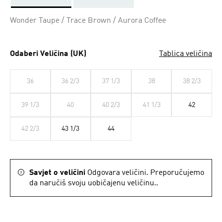
Da
Wonder Taupe / Trace Brown / Aurora Coffee
Odaberi Veličina (UK)
Tablica veličina
36
36 2/3
37 1/3
38
38 2/3
39 1/3
40
40 2/3
41 1/3
42
42 2/3
43 1/3
44
Savjet o veličini
Odgovara veličini. Preporučujemo
da naručiš svoju uobičajenu veličinu..