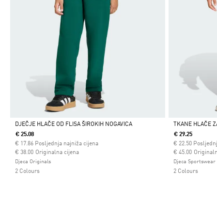
DJEČJE HLAČE OD FLISA ŠIROKIH NOGAVICA
TKANE HLAČE Z
€ 25.08
€ 29.25
Da
Da
€
17.86
Posljednja najniža cijena
€
22.50
Posljednj
Cijena umanjena od
za
Cijena umanjena
za
€ 38.00
Originalna cijena
€ 45.00
Originaln
Djeca Originals
Djeca Sportswear
2 Colours
2 Colours