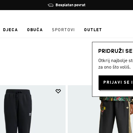
Zaustavi
Učlani se i ostvari 10 % popusta
rotaciju
DJECA
OBUĆA
SPORTOVI
OUTLET
PRIDRUŽI S
Otkrij najbolje 
za ono što voliš.