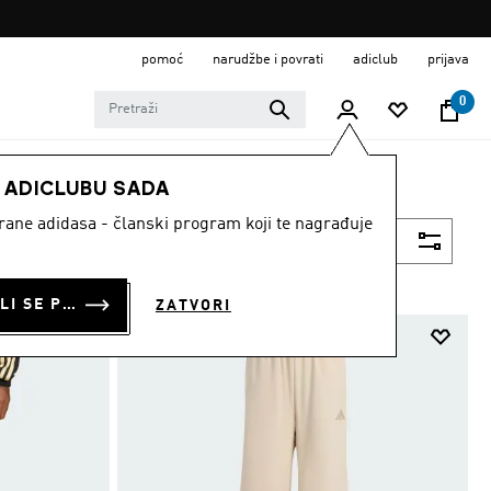
pomoć
narudžbe i povrati
adiclub
prijava
0
E ADICLUBU SADA
strane adidasa - članski program koji te nagrađuje
Filtriraj
PRIJAVI SE ILI SE PRIDRUŽI SADA
ZATVORI