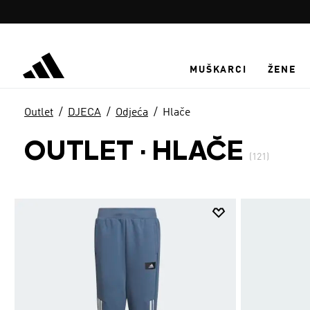
Preskoči na glavni sadržaj
MUŠKARCI
ŽENE
Outlet
DJECA
Odjeća
Hlače
OUTLET · HLAČE
(121)