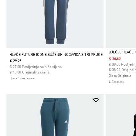
DJEČJE HLAČE 
HLAČE FUTURE ICONS SUŽENIH NOGAVICA S TRI PRUGE
€ 26.60
€ 29.25
Da
€
38.00
Posljednj
€
27.00
Posljednja najniža cijena
Cijena umanjena
za
€ 38.00
Originaln
Cijena umanjena od
za
€ 45.00
Originalna cijena
Djeca Originals
Djeca Sportswear
4 Colours