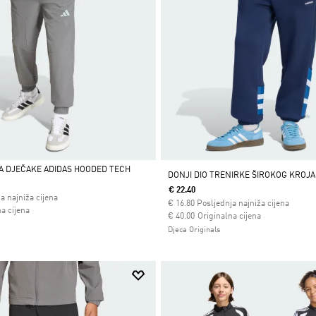
A DJEČAKE ADIDAS HOODED TECH
DONJI DIO TRENIRKE ŠIROKOG KROJA
€ 22.40
a najniža cijena
€
16.80
Posljednja najniža cijena
 od
a cijena
Cijena umanjena od
za
€ 40.00
Originalna cijena
Djeca Originals