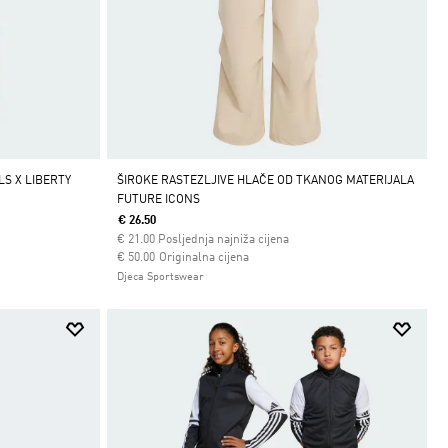
LS X LIBERTY
ŠIROKE RASTEZLJIVE HLAČE OD TKANOG MATERIJALA
FUTURE ICONS
€ 26.50
€
21.00
Posljednja najniža cijena
Cijena umanjena od
za
€ 50.00
Originalna cijena
Djeca Sportswear