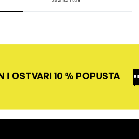
Stranica
1 od 6
 I OSTVARI 10 % POPUSTA
R