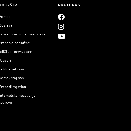
PODRŠKA
PRATI NAS
Pomoć
Dostava
Povrat proizvoda i sredstava
Praćenje narudžbe
adiClub i newsletter
Vaučeri
Tablica veličina
Kontaktiraj nas
Pronađi trgovinu
Internetsko rješavanje
sporova