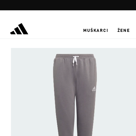
Preskoči na glavni sadržaj
MUŠKARCI
ŽENE