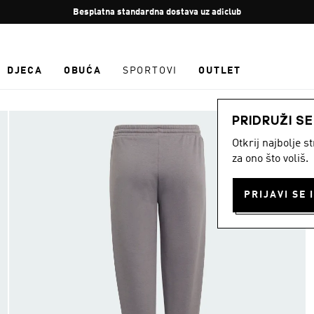
Zaustavi
Besplatna standardna dostava uz adiclub
rotaciju
DJECA
OBUĆA
SPORTOVI
OUTLET
PRIDRUŽI S
Otkrij najbolje 
za ono što voliš.