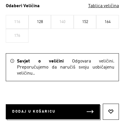
Odaberi Veličina
Tablica veličina
116
128
140
152
164
176
Savjet o veličini
Odgovara veličini.
Preporučujemo da naručiš svoju uobičajenu
veličinu..
DODAJ U KOŠARICU
DODAJ N