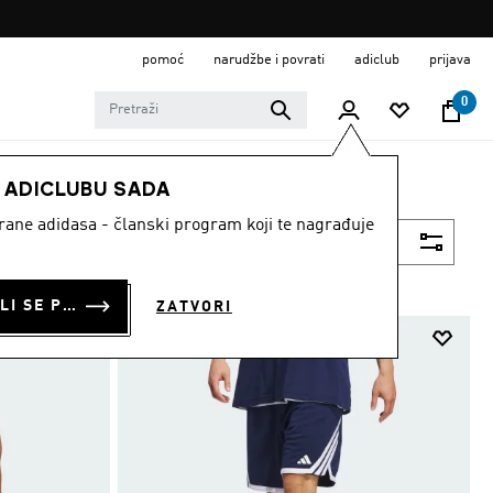
pomoć
narudžbe i povrati
adiclub
prijava
0
E ADICLUBU SADA
strane adidasa - članski program koji te nagrađuje
Filtriraj
PRIJAVI SE ILI SE PRIDRUŽI SADA
ZATVORI