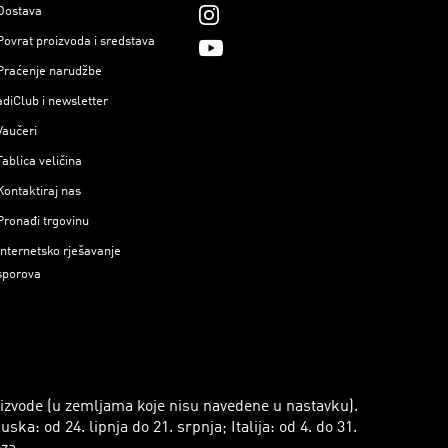
Dostava
Povrat proizvoda i sredstava
Praćenje narudžbe
adiClub i newsletter
Vaučeri
Tablica veličina
Kontaktiraj nas
Pronađi trgovinu
Internetsko rješavanje
sporova
roizvode (u zemljama koje nisu navedene u nastavku).
a: od 24. lipnja do 21. srpnja; Italija: od 4. do 31.