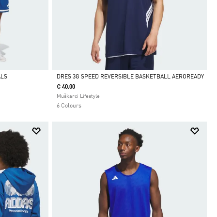
ALS
DRES 3G SPEED REVERSIBLE BASKETBALL AEROREADY
€ 40.00
Da
Muškarci Lifestyle
6 Colours