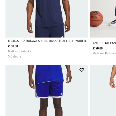
MAJICA BEZ RUKAVA ADIDAS BASKETBALL ALL-WORLD
ANTED TRK PA
€ 30.00
€ 90.00
Da
Muškarci Košarka
Muškarci Košarka
5 Colours