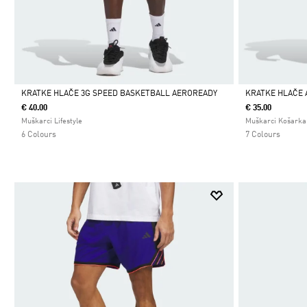
KRATKE HLAČE 3G SPEED BASKETBALL AEROREADY
KRATKE HLAČE 
€ 40.00
€ 35.00
Da
Da
Muškarci Lifestyle
Muškarci Košarka
6 Colours
7 Colours