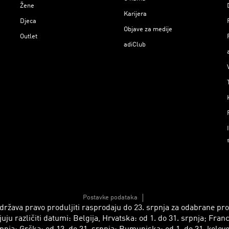
Žene
Karijera
Djeca
Objave za medije
Outlet
adiClub
Postavke podataka
 zadržava pravo produljiti rasprodaju do 23. srpnja za odabrane p
azličiti datumi: Belgija, Hrvatska: od 1. do 31. srpnja; Francusk