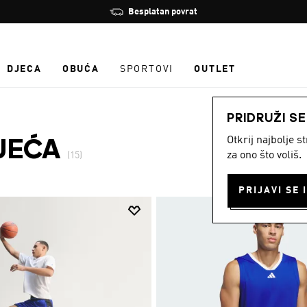
Zaustavi
Besplatan povrat
rotaciju
DJECA
OBUĆA
SPORTOVI
OUTLET
PRIDRUŽI S
Otkrij najbolje 
JEĆA
za ono što voliš.
(15)