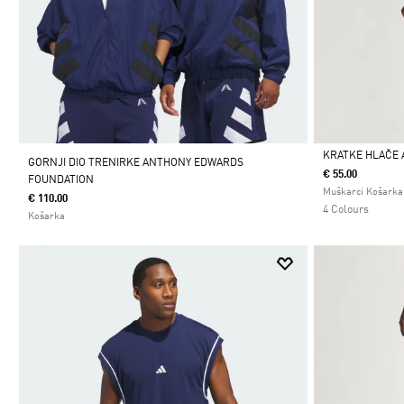
KRATKE HLAČE 
GORNJI DIO TRENIRKE ANTHONY EDWARDS
€ 55.00
FOUNDATION
Da
Muškarci Košarka
€ 110.00
4 Colours
Košarka