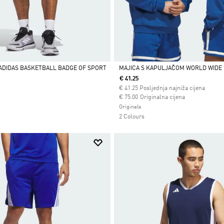
ADIDAS BASKETBALL BADGE OF SPORT
MAJICA S KAPULJAČOM WORLD WIDE
€ 41.25
Da
€
41.25
Posljednja najniža cijena
Cijena umanjena od
za
€ 75.00
Originalna cijena
Originals
2 Colours