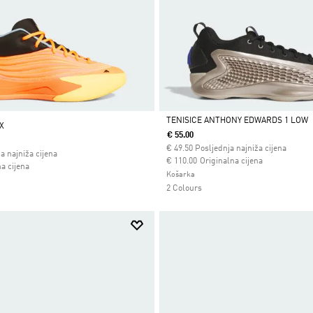
TENISICE ANTHONY EDWARDS 1 LOW
X
€ 55.00
Da
€
49.50
Posljednja najniža cijena
a najniža cijena
Cijena umanjena od
za
€ 110.00
Originalna cijena
 od
a cijena
Košarka
2 Colours