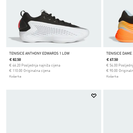
TENISICE ANTHONY EDWARDS 1 LOW
TENISICE DAME 
€ 82.50
€ 67.50
€
46.20
Posljednja najniža cijena
€
54.00
Posljednj
Cijena umanjena od
za
Cijena umanjena
za
€ 110.00
Originalna cijena
€ 90.00
Originaln
Košarka
Košarka