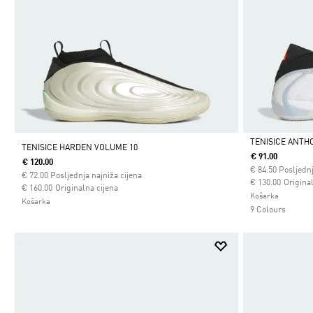
TENISICE ANTH
TENISICE HARDEN VOLUME 10
€ 91.00
€ 120.00
Da
€
84.50
Posljednj
€
72.00
Posljednja najniža cijena
Cijena umanjena
za
€ 130.00
Origina
Cijena umanjena od
za
€ 160.00
Originalna cijena
Košarka
Košarka
9 Colours