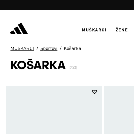
Preskoči na glavni sadržaj
MUŠKARCI
ŽENE
MUŠKARCI
Sportovi
Košarka
KOŠARKA
(253)