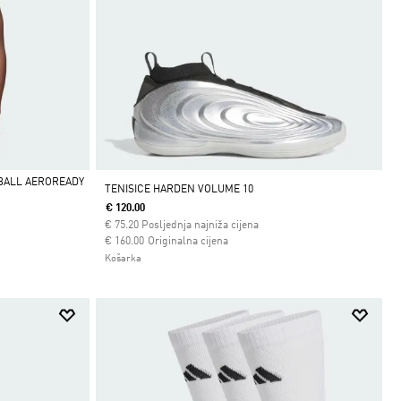
BALL AEROREADY
TENISICE HARDEN VOLUME 10
€ 120.00
€
75.20
Posljednja najniža cijena
Cijena umanjena od
za
€ 160.00
Originalna cijena
Košarka