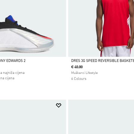
ONY EDWARDS 2
DRES 3G SPEED REVERSIBLE BASKET
€ 40.00
Da
a najniža cijena
Muškarci Lifestyle
 od
lna cijena
6 Colours