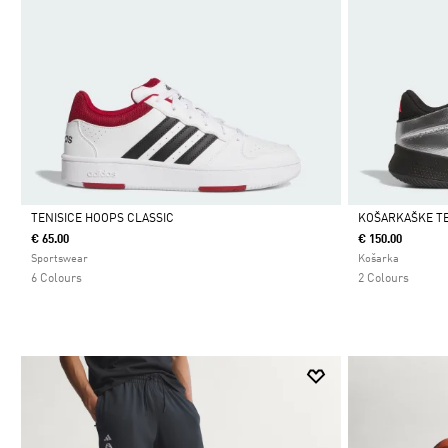
TENISICE HOOPS CLASSIC
KOŠARKAŠKE TE
€ 65.00
€ 150.00
Da
Da
Sportswear
Košarka
6 Colours
2 Colours