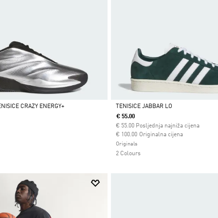
NISICE CRAZY ENERGY+
TENISICE JABBAR LO
€ 55.00
Da
€
55.00
Posljednja najniža cijena
Cijena umanjena od
za
€ 100.00
Originalna cijena
Originals
2 Colours