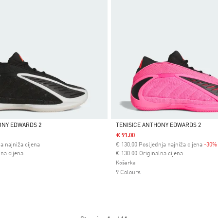
ONY EDWARDS 2
TENISICE ANTHONY EDWARDS 2
€ 91.00
Da
a najniža cijena
€
130.00
Posljednja najniža cijena
-30%
 od
Cijena umanjena od
za
lna cijena
€ 130.00
Originalna cijena
Košarka
9 Colours