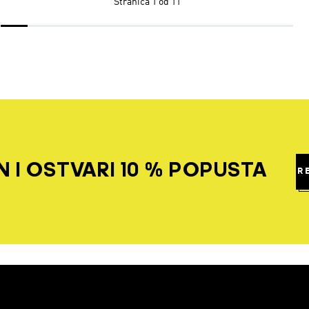
Stranica
1 od 11
 I OSTVARI 10 % POPUSTA
R