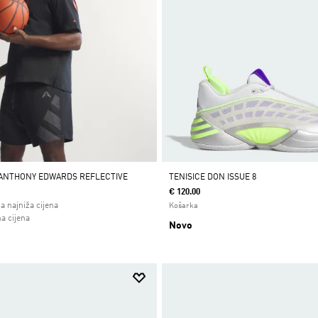
 ANTHONY EDWARDS REFLECTIVE
TENISICE DON ISSUE 8
€ 120.00
a najniža cijena
Košarka
 od
a cijena
Novo