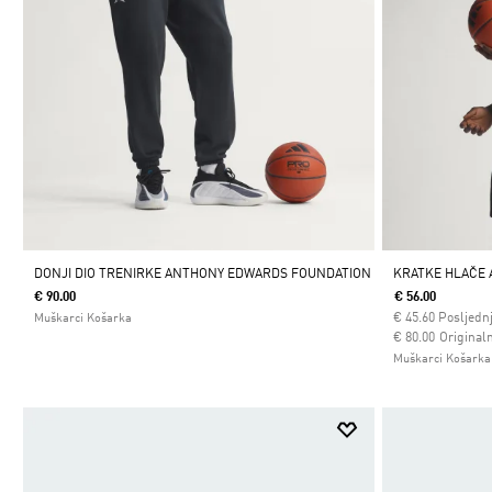
DONJI DIO TRENIRKE ANTHONY EDWARDS FOUNDATION
KRATKE HLAČE
€ 90.00
€ 56.00
€
45.60
Posljednj
Muškarci Košarka
Cijena umanjena
za
€ 80.00
Originaln
Muškarci Košarka