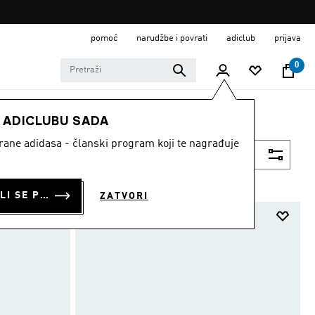
pomoć
narudžbe i povrati
adiclub
prijava
0
E ADICLUBU SADA
strane adidasa - članski program koji te nagrađuje
Filtriraj
PRIJAVI SE ILI SE PRIDRUŽI SADA
ZATVORI