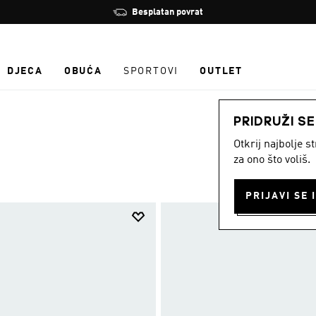
Zaustavi
Učlani se i ostvari 10 % popusta
rotaciju
DJECA
OBUĆA
SPORTOVI
OUTLET
PRIDRUŽI S
Otkrij najbolje 
za ono što voliš.