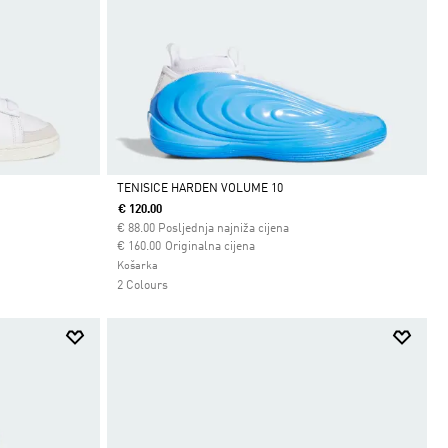
TENISICE HARDEN VOLUME 10
€ 120.00
Da
€
88.00
Posljednja najniža cijena
Cijena umanjena od
za
€ 160.00
Originalna cijena
Košarka
2 Colours