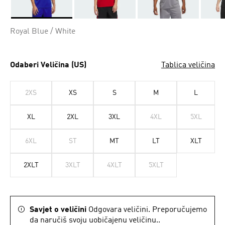
Da
Royal Blue / White
Odaberi Veličina (US)
Tablica veličina
2XS
XS
S
M
L
XL
2XL
3XL
4XL
5XL
6XL
ST
MT
LT
XLT
2XLT
3XLT
4XLT
5XLT
Savjet o veličini
Odgovara veličini. Preporučujemo
da naručiš svoju uobičajenu veličinu..