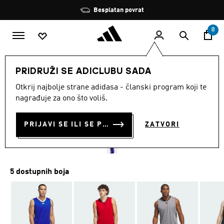
Preskoči na glavni sadržaj
Zaustavi
Besplatan povrat
rotaciju
0
MUŠKARCI
Odjeća
PRIDRUŽI SE ADICLUBU SADA
Otkrij najbolje strane adidasa - članski program koji te
MAJICA ADIDAS
nagrađuje za ono što voliš.
BASKETBALL LEGENDS
PRIJAVI SE ILI SE PRIDRUŽI SADA
ZATVORI
€ 30.00
5 dostupnih boja