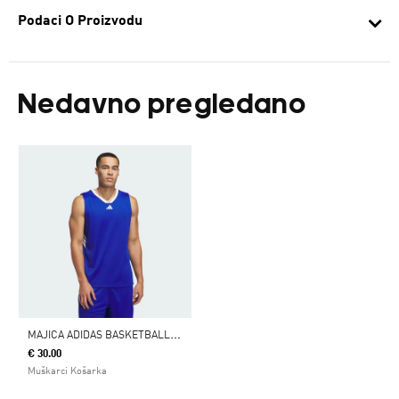
Podaci O Proizvodu
Nedavno pregledano
M
AJICA ADIDAS BASKETBALL LEGENDS
€ 30.00
Muškarci Košarka