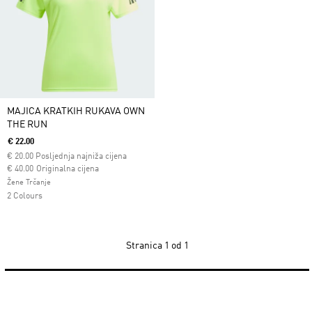
MAJICA KRATKIH RUKAVA OWN
THE RUN
€ 22.00
€
20.00
Posljednja najniža cijena
Cijena umanjena od
za
€ 40.00
Originalna cijena
Žene Trčanje
2 Colours
Stranica
1 od 1