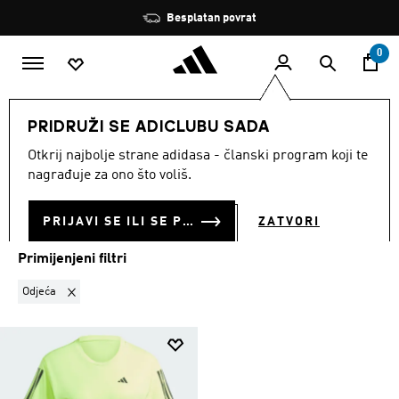
Preskoči na glavni sadržaj
Zaustavi
Besplatan povrat
rotaciju
0
Franšize
4DFWD
PRIDRUŽI SE ADICLUBU SADA
ODJEĆA
·
4DFWD
Otkrij najbolje strane adidasa - članski program koji te
(1)
nagrađuje za ono što voliš.
Filtriraj
Velike Slike
PRIJAVI SE ILI SE PRIDRUŽI SADA
ZATVORI
Primijenjeni filtri
Ukloni filter Trenutno filtrirano prema KATEGORIJA PROIZVODA: Od
Odjeća