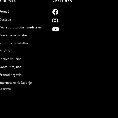
PODRŠKA
PRATI NAS
Pomoć
Dostava
Povrat proizvoda i sredstava
Praćenje narudžbe
adiClub i newsletter
Vaučeri
Tablica veličina
Kontaktiraj nas
Pronađi trgovinu
Internetsko rješavanje
sporova