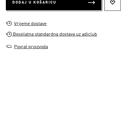
DODAJ U KOŠARICU
DODAJ N
Vrijeme dostave
Besplatna standardna dostava uz adiclub
Povrat proizvoda