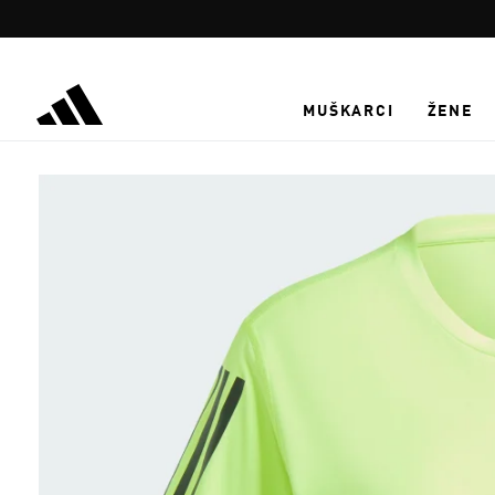
Preskoči na glavni sadržaj
MUŠKARCI
ŽENE