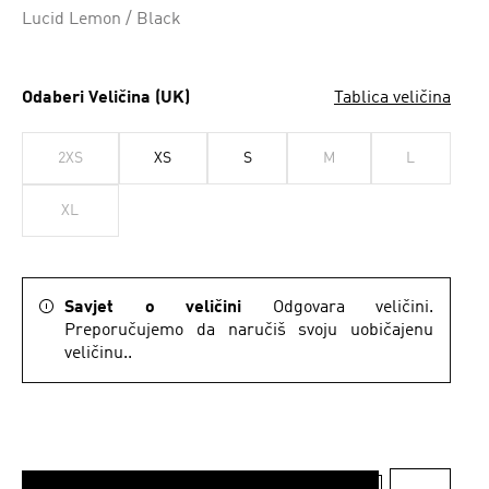
Lucid Lemon / Black
Odaberi Veličina (UK)
Tablica veličina
2XS
XS
S
M
L
XL
Savjet o veličini
Odgovara veličini.
Preporučujemo da naručiš svoju uobičajenu
veličinu..