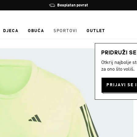
Zaustavi
Besplatan povrat
rotaciju
DJECA
OBUĆA
SPORTOVI
OUTLET
PRIDRUŽI S
Otkrij najbolje 
za ono što voliš.