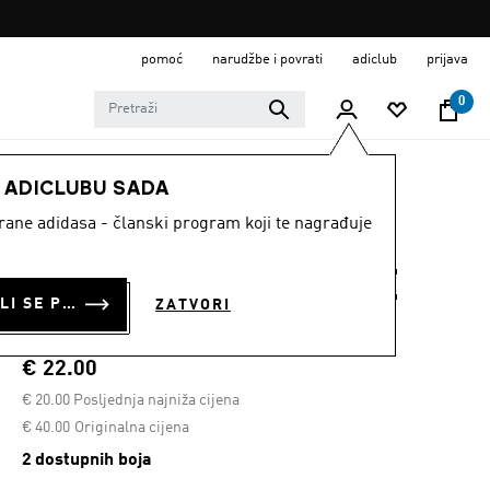
pomoć
narudžbe i povrati
adiclub
prijava
0
ŽENE
Odjeća
E ADICLUBU SADA
strane adidasa - članski program koji te nagrađuje
MAJICA KRATKIH
RUKAVA OWN THE
PRIJAVI SE ILI SE PRIDRUŽI SADA
ZATVORI
RUN
€ 22.00
€
20.00
Posljednja najniža cijena
Cijena umanjena od
za
€ 40.00
Originalna cijena
2 dostupnih boja