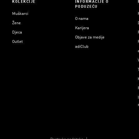
KOLEKCIJE
INFORMACIJE O
PODUZEĆU
Muškarci
O nama
Žene
Karijera
Djeca
Objave za medije
Outlet
adiClub