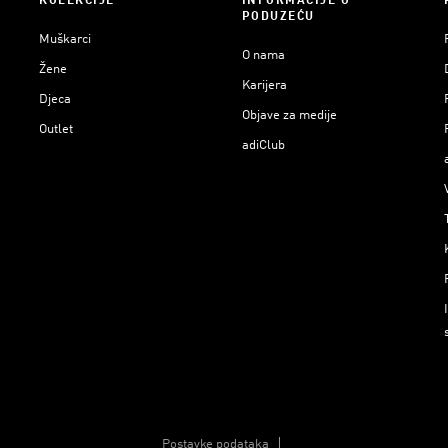
KOLEKCIJE
INFORMACIJE O
PODUZEĆU
Muškarci
O nama
Žene
Karijera
Djeca
Objave za medije
Outlet
adiClub
Postavke podataka