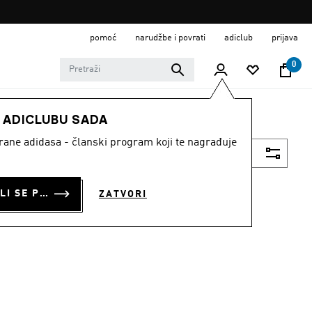
pomoć
narudžbe i povrati
adiclub
prijava
0
E ADICLUBU SADA
strane adidasa - članski program koji te nagrađuje
Filtriraj
PRIJAVI SE ILI SE PRIDRUŽI SADA
ZATVORI