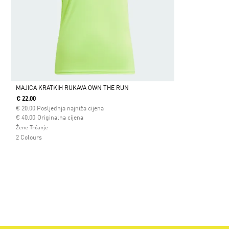
MAJICA KRATKIH RUKAVA OWN THE RUN
€ 22.00
Da
€
20.00
Posljednja najniža cijena
Cijena umanjena od
za
€ 40.00
Originalna cijena
Žene Trčanje
2 Colours