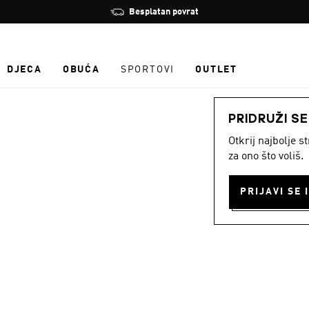
Zaustavi
Besplatan povrat
rotaciju
DJECA
OBUĆA
SPORTOVI
OUTLET
PRIDRUŽI S
Otkrij najbolje 
za ono što voliš.