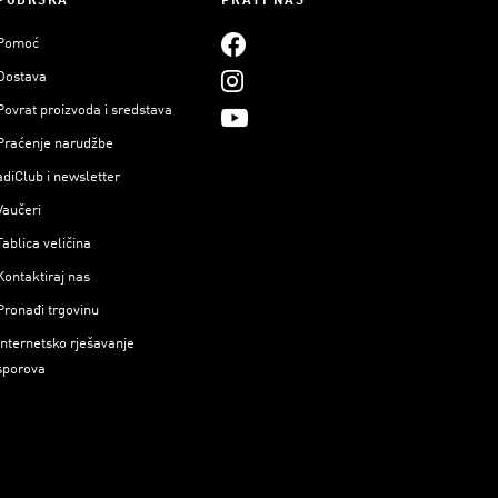
PODRŠKA
PRATI NAS
Pomoć
Dostava
Povrat proizvoda i sredstava
Praćenje narudžbe
adiClub i newsletter
Vaučeri
Tablica veličina
Kontaktiraj nas
Pronađi trgovinu
Internetsko rješavanje
sporova