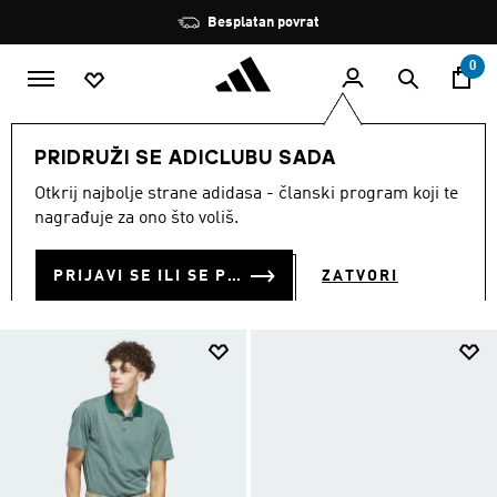
Preskoči na glavni sadržaj
Zaustavi
Besplatan povrat
rotaciju
0
MUŠKARCI
Novo i popularno
PRIDRUŽI SE ADICLUBU SADA
NOVO I POPULARNO
Otkrij najbolje strane adidasa - članski program koji te
(9084)
nagrađuje za ono što voliš.
Filtriraj
Velike Slike
PRIJAVI SE ILI SE PRIDRUŽI SADA
ZATVORI