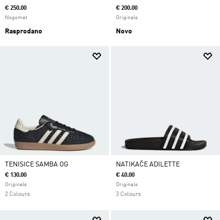
€ 250.00
€ 200.00
Nogomet
Originals
Rasprodano
Novo
TENISICE SAMBA OG
NATIKAČE ADILETTE
€ 130.00
€ 40.00
Originals
Originals
2 Colours
3 Colours