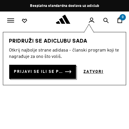
Preskoči na glavni sadržaj
Zaustavi
Besplatna standardna dostava uz adiclub
rotaciju
0
MODNE MARKE
Originals
Obuća
PRIDRUŽI SE ADICLUBU SADA
Otkrij najbolje strane adidasa - članski program koji te
TENISICE BW ARMY
nagrađuje za ono što voliš.
€ 150.00
PRIJAVI SE ILI SE PRIDRUŽI SADA
ZATVORI