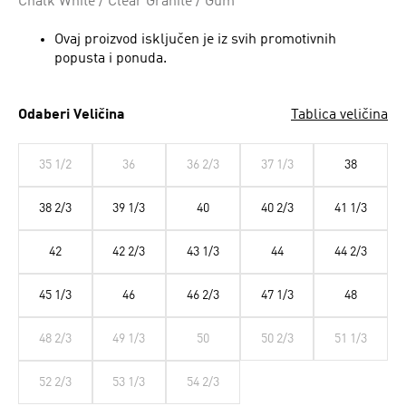
Chalk White / Clear Granite / Gum
Ovaj proizvod isključen je iz svih promotivnih
popusta i ponuda.
Odaberi Veličina
Tablica veličina
35 1/2
36
36 2/3
37 1/3
38
38 2/3
39 1/3
40
40 2/3
41 1/3
42
42 2/3
43 1/3
44
44 2/3
45 1/3
46
46 2/3
47 1/3
48
48 2/3
49 1/3
50
50 2/3
51 1/3
52 2/3
53 1/3
54 2/3