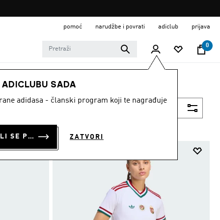
pomoć
narudžbe i povrati
adiclub
prijava
0
E ADICLUBU SADA
strane adidasa - članski program koji te nagrađuje
Filtriraj
PRIJAVI SE ILI SE PRIDRUŽI SADA
ZATVORI