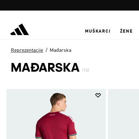
Preskoči na glavni sadržaj
MUŠKARCI
ŽENE
Reprezentacije
Mađarska
MAĐARSKA
(10)