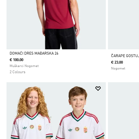
DOMAĆI DRES MAĐARSKA 26
ČARAPE GOSTU
€ 100.00
€ 23.00
Da
Muškarci Nogomet
Nogomet
2 Colours