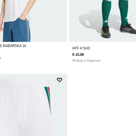
S MAĐARSKA 26
HFF H SHO
€ 45.00
t
Muškarci Nogomet