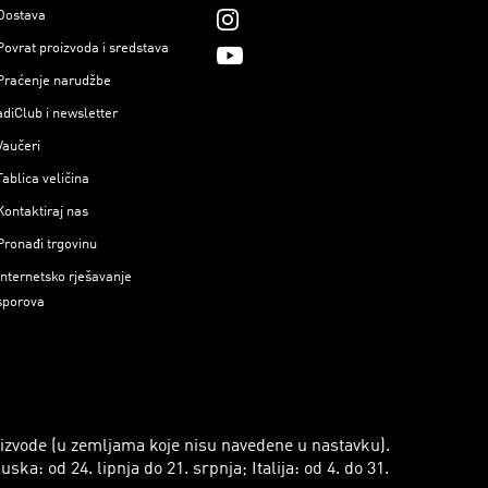
Dostava
Povrat proizvoda i sredstava
Praćenje narudžbe
adiClub i newsletter
Vaučeri
Tablica veličina
Kontaktiraj nas
Pronađi trgovinu
Internetsko rješavanje
sporova
roizvode (u zemljama koje nisu navedene u nastavku).
a: od 24. lipnja do 21. srpnja; Italija: od 4. do 31.