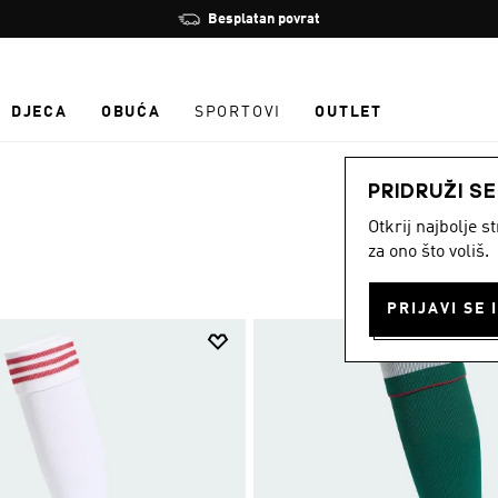
Zaustavi
Besplatan povrat
rotaciju
DJECA
OBUĆA
SPORTOVI
OUTLET
PRIDRUŽI S
Otkrij najbolje 
za ono što voliš.