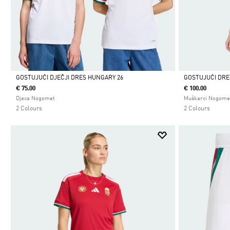
GOSTUJUĆI DJEČJI DRES HUNGARY 26
GOSTUJUĆI DRE
€ 75.00
€ 100.00
Da
Da
Djeca Nogomet
Muškarci Nogome
2 Colours
2 Colours