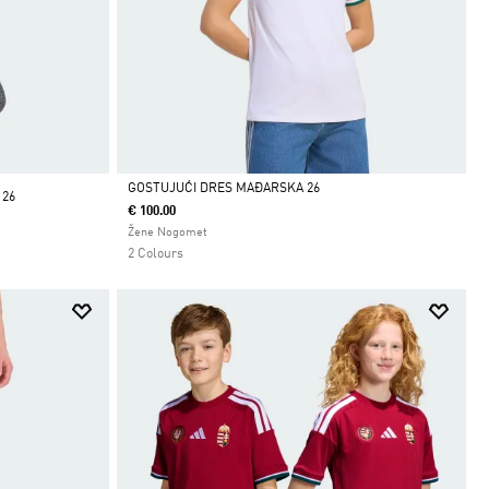
GOSTUJUĆI DRES MAĐARSKA 26
26
€ 100.00
Da
Žene Nogomet
2 Colours