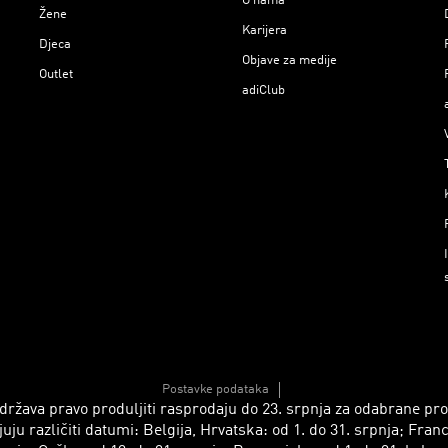
O nama
Žene
Karijera
Djeca
Objave za medije
Outlet
adiClub
Postavke podataka
 zadržava pravo produljiti rasprodaju do 23. srpnja za odabrane p
azličiti datumi: Belgija, Hrvatska: od 1. do 31. srpnja; Francusk