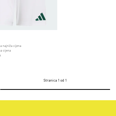
a najniža cijena
 od
a cijena
t
Stranica
1 od 1