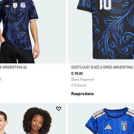
S ARGENTINA 26
GOSTUJUĆI DJEČJI DRES ARGENTINA 
€ 90.00
Da
t
Djeca Nogomet
2 Colours
Rasprodano