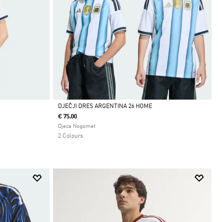
DJEČJI DRES ARGENTINA 26 HOME
€ 75.00
Da
Djeca Nogomet
2 Colours