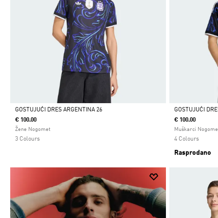
GOSTUJUĆI DRES ARGENTINA 26
GOSTUJUĆI DRE
€ 100.00
€ 100.00
Da
Da
Žene Nogomet
Muškarci Nogome
3 Colours
4 Colours
Rasprodano