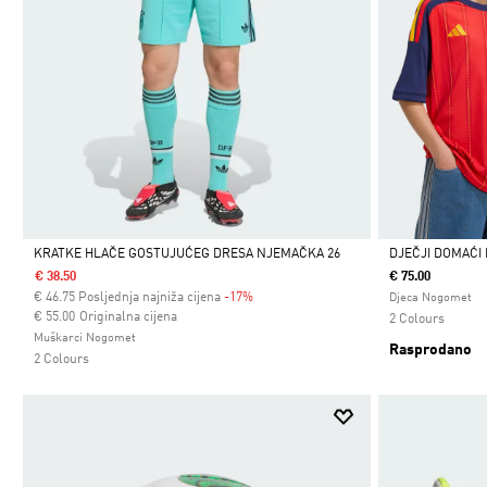
KRATKE HLAČE GOSTUJUĆEG DRESA NJEMAČKA 26
DJEČJI DOMAĆI
€ 38.50
€ 75.00
Da
Da
€
46.75
Posljednja najniža cijena
-17%
Djeca Nogomet
Cijena umanjena od
za
€ 55.00
Originalna cijena
2 Colours
Muškarci Nogomet
Rasprodano
2 Colours