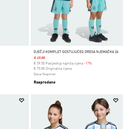
DJEČJI KOMPLET GOSTUJUĆEG DRESA NJEMAČKA 26
€ 49.00
€
59.50
Posljednja najniža cijena
-17%
Cijena umanjena od
za
€ 70.00
Originalna cijena
Djeca Nogomet
Rasprodano