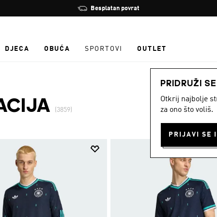
Zaustavi
Učlani se i ostvari 10 % popusta
rotaciju
DJECA
OBUĆA
SPORTOVI
OUTLET
PRIDRUŽI S
Otkrij najbolje 
ACIJA
za ono što voliš.
(3859)