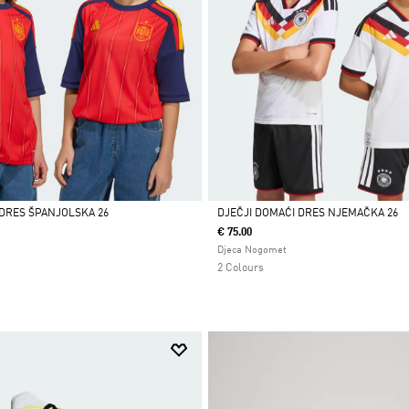
 DRES ŠPANJOLSKA 26
DJEČJI DOMAĆI DRES NJEMAČKA 26
€ 75.00
Da
Djeca Nogomet
2 Colours