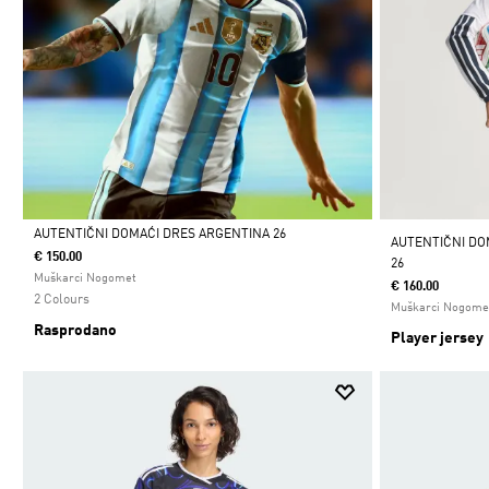
AUTENTIČNI DOMAĆI DRES ARGENTINA 26
AUTENTIČNI DO
€ 150.00
26
Da
Muškarci Nogomet
€ 160.00
2 Colours
Muškarci Nogome
Rasprodano
Player jersey