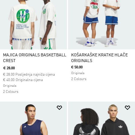
MAJICA ORIGINALS BASKETBALL
KOŠARKAŠKE KRATKE HLAČE
CREST
ORIGINALS
€ 50.00
€ 28.00
Originals
€
28.00
Posljednja najniža cijena
2 Colours
Cijena umanjena od
za
€ 40.00
Originalna cijena
Originals
2 Colours