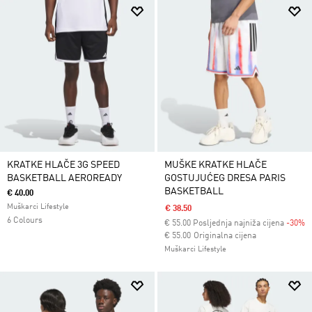
KRATKE HLAČE 3G SPEED
MUŠKE KRATKE HLAČE
BASKETBALL AEROREADY
GOSTUJUĆEG DRESA PARIS
BASKETBALL
€ 40.00
Muškarci Lifestyle
€ 38.50
6 Colours
€
55.00
Posljednja najniža cijena
-30%
Cijena umanjena od
za
€ 55.00
Originalna cijena
Muškarci Lifestyle