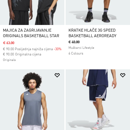
MAJICA ZA ZAGRIJAVANJE
KRATKE HLAČE 3G SPEED
ORIGINALS BASKETBALL STAR
BASKETBALL AEROREADY
€ 40.00
€ 63.00
Muškarci Lifestyle
€
90.00
Posljednja najniža cijena
-30%
6 Colours
Cijena umanjena od
za
€ 90.00
Originalna cijena
Originals