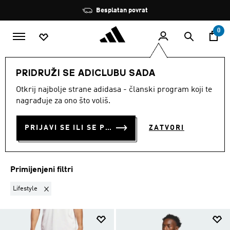
Preskoči na glavni sadržaj
Zaustavi
Učlani se i ostvari 10 % popusta
rotaciju
0
MUŠKARCI
Sportovi
Košarka
Košarka Odjeća
PRIDRUŽI SE ADICLUBU SADA
LIFESTYLE
·
KOŠARKA
Otkrij najbolje strane adidasa - članski program koji te
nagrađuje za ono što voliš.
ODJEĆA
(40)
PRIJAVI SE ILI SE PRIDRUŽI SADA
ZATVORI
Filtriraj
Velike Slike
Primijenjeni filtri
Ukloni filter Trenutno filtrirano prema SPORT: Lifestyle
Lifestyle