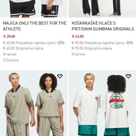
MAJICA ONLY THE BEST FOR THE
KOŠARKAŠKE HLAČE S
ATHLETE
PRITISNIM GUMBIMA ORIGINALS
€ 28.00
€ 63.00
€
40.00
Posljednja najniža cijena
-30%
€
90.00
Posljednja najniža cijena
-30%
Cijena umanjena od
za
Cijena umanjena od
za
€ 40.00
Originalna cijena
€ 90.00
Originalna cijena
Originals
Originals
2 Colours