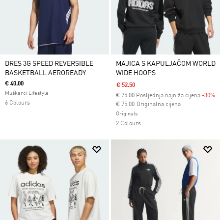
DRES 3G SPEED REVERSIBLE
MAJICA S KAPULJAČOM WORLD
BASKETBALL AEROREADY
WIDE HOOPS
€ 40.00
€ 52.50
Muškarci Lifestyle
€
75.00
Posljednja najniža cijena
-30%
6 Colours
Cijena umanjena od
za
€ 75.00
Originalna cijena
Originals
2 Colours