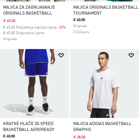
MAJICA ZA ZAGRIJAVANJE
MAJICA ORIGINALS BASKETBALL
ORIGINALS BASKETBALL
TOURNAMENT
€ 40.00
€ 45.50
Originals
€
65.00
Posljednja najniža cijena
-30%
2 Colours
Cijena umanjena od
za
€ 65.00
Originalna cijena
Originals
KRATKE HLAČE 3G SPEED
MAJICA ADIDAS BASKETBALL
BASKETBALL AEROREADY
GRAPHIC
€ 40.00
€ 28.50