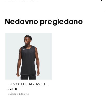
Nedavno pregledano
D
RES 3G SPEED REVERSIBLE BASKETBALL AEROREADY
€ 40.00
Muškarci Lifestyle