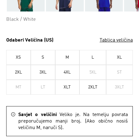
Black / White
Odaberi Veličina (US)
Tablica veličina
XS
S
M
L
XL
2XL
3XL
4XL
5XL
ST
MT
LT
XLT
2XLT
3XLT
Savjet o veličini
Veliko je. Na temelju povrata
preporučujemo manji broj. (Ako obično nosiš
veličinu M, naruči S).