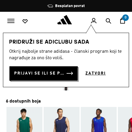
Preskoči na glavni sadržaj
Zaustavi
Besplatan povrat
rotaciju
0
MUŠKARCI
Odjeća
PRIDRUŽI SE ADICLUBU SADA
Otkrij najbolje strane adidasa - članski program koji te
DRES 3G SPEED REVERSIBLE
nagrađuje za ono što voliš.
BASKETBALL AEROREADY
PRIJAVI SE ILI SE PRIDRUŽI SADA
ZATVORI
€ 40.00
6 dostupnih boja