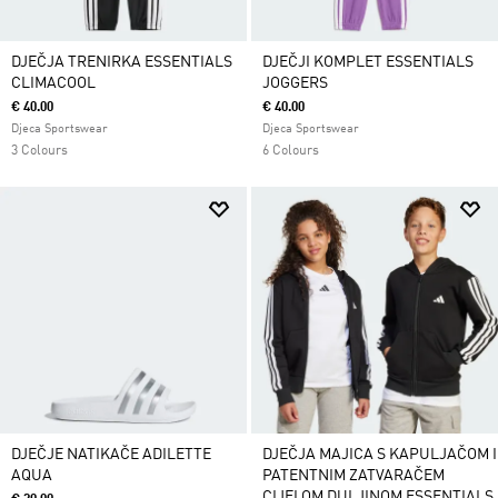
DJEČJA TRENIRKA ESSENTIALS
DJEČJI KOMPLET ESSENTIALS
CLIMACOOL
JOGGERS
€ 40.00
€ 40.00
Djeca Sportswear
Djeca Sportswear
3 Colours
6 Colours
DJEČJE NATIKAČE ADILETTE
DJEČJA MAJICA S KAPULJAČOM I
AQUA
PATENTNIM ZATVARAČEM
CIJELOM DULJINOM ESSENTIALS