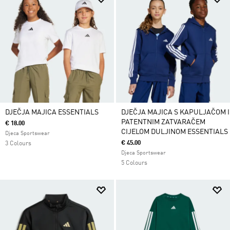
DJEČJA MAJICA ESSENTIALS
DJEČJA MAJICA S KAPULJAČOM I
PATENTNIM ZATVARAČEM
€ 18.00
CIJELOM DULJINOM ESSENTIALS
Djeca Sportswear
€ 45.00
3 Colours
Djeca Sportswear
5 Colours