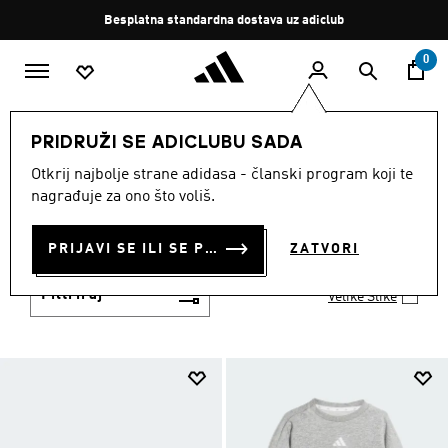
Preskoči na glavni sadržaj
Zaustavi
Besplatna standardna dostava uz adiclub
rotaciju
0
DJECA
Modne Marke
Sportswear
PRIDRUŽI SE ADICLUBU SADA
Djeca · Sportswear · Essentials
Otkrij najbolje strane adidasa - članski program koji te
DJECA · SPORTSWEAR ·
nagrađuje za ono što voliš.
ESSENTIALS
(105)
PRIJAVI SE ILI SE PRIDRUŽI SADA
ZATVORI
Filtriraj
Velike Slike