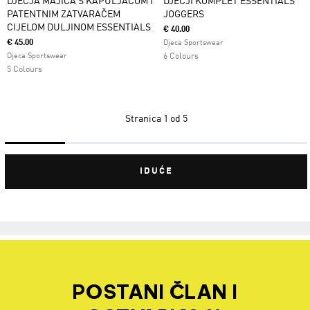
DJEČJA MAJICA S KAPULJAČOM I
DJEČJI KOMPLET ESSENTIALS
PATENTNIM ZATVARAČEM
JOGGERS
CIJELOM DULJINOM ESSENTIALS
€ 40.00
€ 45.00
Djeca Sportswear
Djeca Sportswear
6 Colours
5 Colours
Stranica
1 od 5
IDUĆE
POSTANI ČLAN I