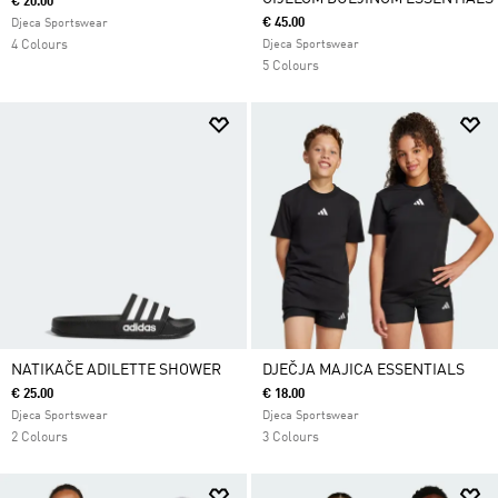
€ 20.00
€ 45.00
Djeca Sportswear
4 Colours
Djeca Sportswear
5 Colours
NATIKAČE ADILETTE SHOWER
DJEČJA MAJICA ESSENTIALS
€ 25.00
€ 18.00
Djeca Sportswear
Djeca Sportswear
2 Colours
3 Colours