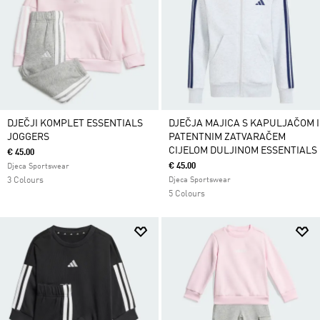
DJEČJI KOMPLET ESSENTIALS
DJEČJA MAJICA S KAPULJAČOM I
JOGGERS
PATENTNIM ZATVARAČEM
CIJELOM DULJINOM ESSENTIALS
€ 45.00
€ 45.00
Djeca Sportswear
3 Colours
Djeca Sportswear
5 Colours