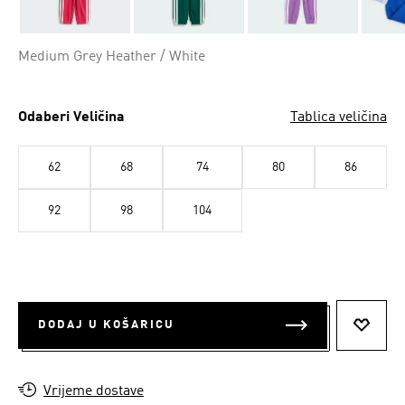
Medium Grey Heather / White
Odaberi Veličina
Tablica veličina
62
68
74
80
86
92
98
104
DODAJ U KOŠARICU
DODAJ
Vrijeme dostave