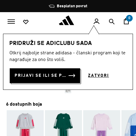
Preskoči na glavni sadržaj
Zaustavi
Besplatan povrat
rotaciju
0
DJECA
Odjeća
PRIDRUŽI SE ADICLUBU SADA
Otkrij najbolje strane adidasa - članski program koji te
DJEČJI KOMPLET
nagrađuje za ono što voliš.
ESSENTIALS JOGGERS
PRIJAVI SE ILI SE PRIDRUŽI SADA
ZATVORI
€ 40.00
6 dostupnih boja