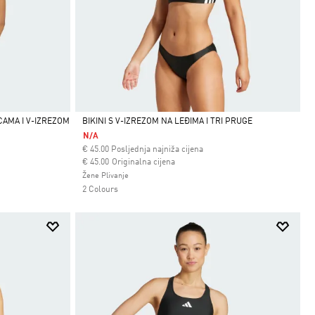
AMA I V-IZREZOM
BIKINI S V-IZREZOM NA LEĐIMA I TRI PRUGE
N/A
Da
€
45.00
Posljednja najniža cijena
Cijena umanjena od
za
€ 45.00
Originalna cijena
Žene Plivanje
2 Colours