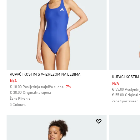
KUPAĆI KOSTIM S V-IZREZOM NA LEĐIMA
KUPAĆI KOSTIM
N/A
N/A
Da
€
18.00
Posljednja najniža cijena
-7%
€
55.00
Posljednj
Cijena umanjena od
za
€ 30.00
Originalna cijena
Cijena umanjena
za
€ 55.00
Originaln
Žene Plivanje
Žene Sportswear
5 Colours