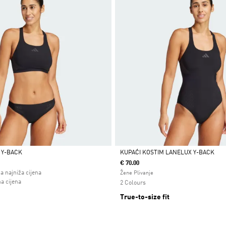
 Y-BACK
KUPAĆI KOSTIM LANELUX Y-BACK
€ 70.00
Da
a najniža cijena
Žene Plivanje
 od
a cijena
2 Colours
True-to-size fit