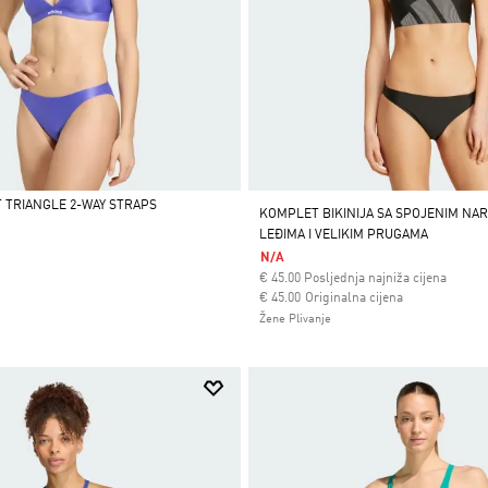
T TRIANGLE 2-WAY STRAPS
KOMPLET BIKINIJA SA SPOJENIM NA
LEĐIMA I VELIKIM PRUGAMA
N/A
€
45.00
Posljednja najniža cijena
Cijena umanjena od
za
€ 45.00
Originalna cijena
Žene Plivanje