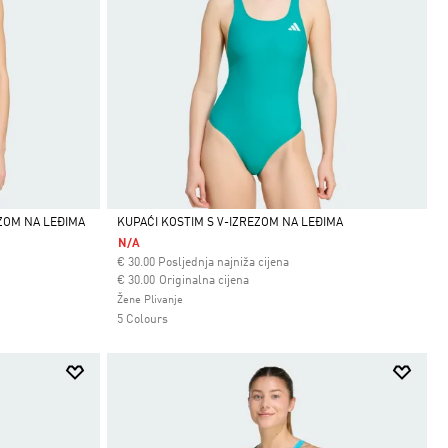
EZOM NA LEĐIMA
KUPAĆI KOSTIM S V-IZREZOM NA LEĐIMA
N/A
Da
€
30.00
Posljednja najniža cijena
Cijena umanjena od
za
€ 30.00
Originalna cijena
Žene Plivanje
5 Colours