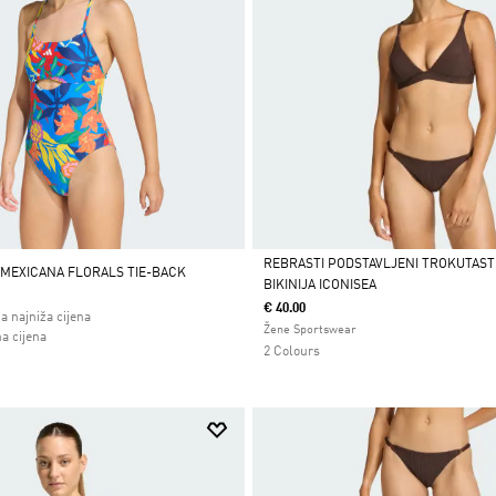
REBRASTI PODSTAVLJENI TROKUTASTI
 MEXICANA FLORALS TIE-BACK
BIKINIJA ICONISEA
Da
€ 40.00
a najniža cijena
Žene Sportswear
 od
a cijena
2 Colours