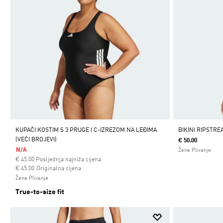
KUPAĆI KOSTIM S 3 PRUGE I C-IZREZOM NA LEĐIMA
BIKINI RIPSTR
(VEĆI BROJEVI)
€ 50.00
N/A
Žene Plivanje
€
45.00
Posljednja najniža cijena
Cijena umanjena od
za
€ 45.00
Originalna cijena
Žene Plivanje
True-to-size fit