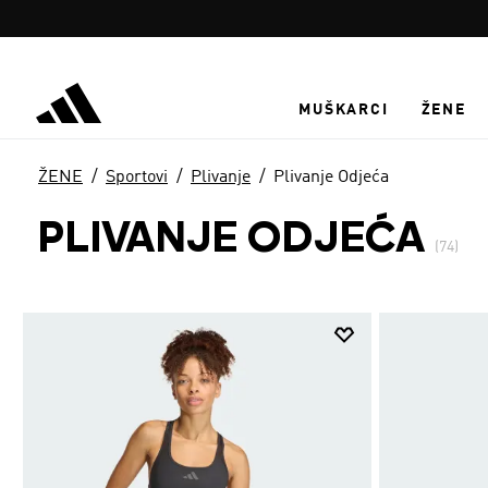
Preskoči na glavni sadržaj
MUŠKARCI
ŽENE
ŽENE
Sportovi
Plivanje
Plivanje Odjeća
PLIVANJE ODJEĆA
(74)