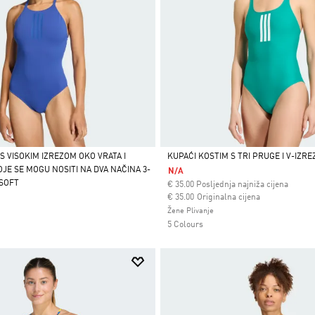
S VISOKIM IZREZOM OKO VRATA I
KUPAĆI KOSTIM S TRI PRUGE I V-IZR
JE SE MOGU NOSITI NA DVA NAČINA 3-
N/A
Da
SOFT
€
35.00
Posljednja najniža cijena
Cijena umanjena od
za
€ 35.00
Originalna cijena
Žene Plivanje
5 Colours