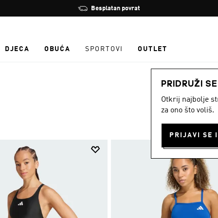
Zaustavi
Učlani se i ostvari 10 % popusta
rotaciju
DJECA
OBUĆA
SPORTOVI
OUTLET
PRIDRUŽI S
Otkrij najbolje 
za ono što voliš.