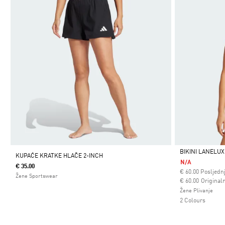
BIKINI LANELUX
KUPAĆE KRATKE HLAČE 2-INCH
N/A
€ 35.00
Da
€
60.00
Posljednj
Žene Sportswear
Cijena umanjena
za
€ 60.00
Originaln
Žene Plivanje
2 Colours