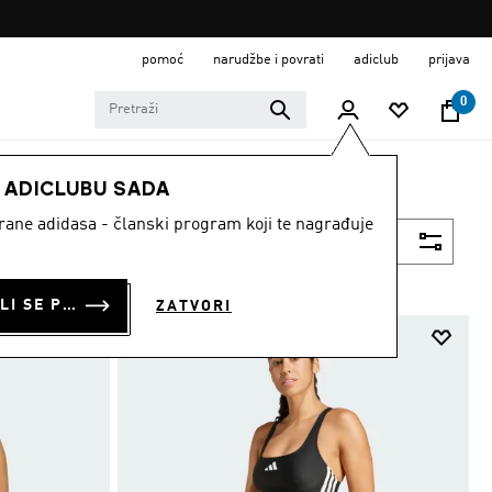
pomoć
narudžbe i povrati
adiclub
prijava
0
E ADICLUBU SADA
strane adidasa - članski program koji te nagrađuje
Filtriraj
PRIJAVI SE ILI SE PRIDRUŽI SADA
ZATVORI