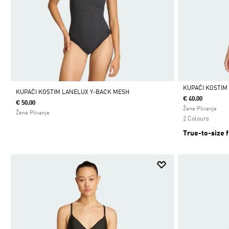
KUPAĆI KOSTIM 
KUPAĆI KOSTIM LANELUX Y-BACK MESH
€ 40.00
€ 50.00
Da
Žene Plivanje
Žene Plivanje
2 Colours
True-to-size f