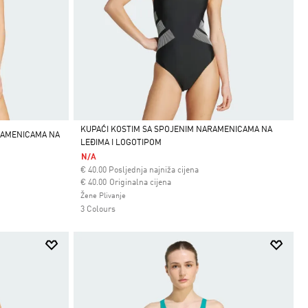
KUPAĆI KOSTIM SA SPOJENIM NARAMENICAMA NA
RAMENICAMA NA
LEĐIMA I LOGOTIPOM
Da
N/A
€
40.00
Posljednja najniža cijena
Cijena umanjena od
za
€ 40.00
Originalna cijena
Žene Plivanje
3 Colours