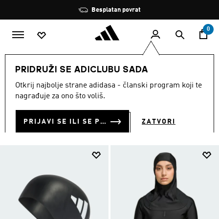
Preskoči na glavni sadržaj
Zaustavi
Besplatan povrat
rotaciju
0
ŽENE
Sportovi
Plivanje
Plivanje Dodaci
PRIDRUŽI SE ADICLUBU SADA
PLIVANJE DODACI
Otkrij najbolje strane adidasa - članski program koji te
(6)
nagrađuje za ono što voliš.
Filtriraj
Velike Slike
PRIJAVI SE ILI SE PRIDRUŽI SADA
ZATVORI