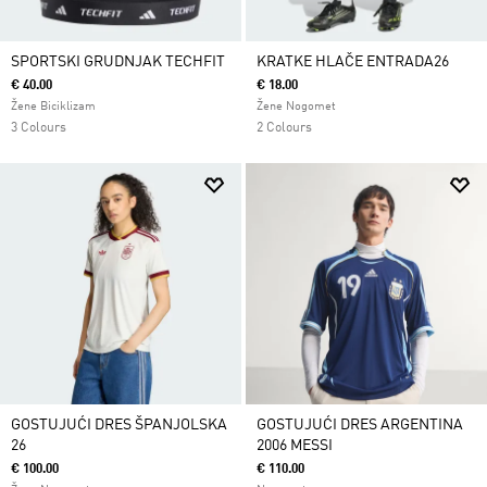
SPORTSKI GRUDNJAK TECHFIT
KRATKE HLAČE ENTRADA26
€ 40.00
€ 18.00
Žene Biciklizam
Žene Nogomet
3 Colours
2 Colours
GOSTUJUĆI DRES ŠPANJOLSKA
GOSTUJUĆI DRES ARGENTINA
26
2006 MESSI
€ 100.00
€ 110.00