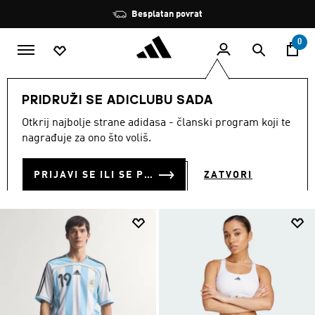
Preskoči na glavni sadržaj
Zaustavi
Besplatan povrat
rotaciju
0
ŽENE
Sportovi
Nogomet
Odjeća
PRIDRUŽI SE ADICLUBU SADA
ODJEĆA
Otkrij najbolje strane adidasa - članski program koji te
(324)
nagrađuje za ono što voliš.
Filtriraj
Velike Slike
PRIJAVI SE ILI SE PRIDRUŽI SADA
ZATVORI