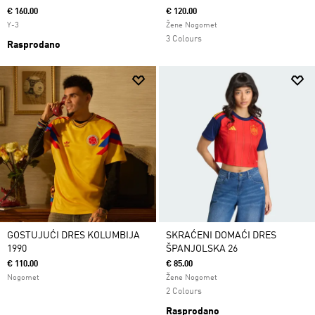
€ 160.00
€ 120.00
Y-3
Žene Nogomet
3 Colours
Rasprodano
GOSTUJUĆI DRES KOLUMBIJA
SKRAĆENI DOMAĆI DRES
1990
ŠPANJOLSKA 26
€ 110.00
€ 85.00
Nogomet
Žene Nogomet
2 Colours
Rasprodano