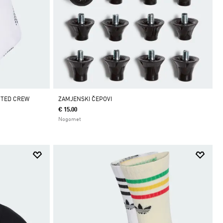
NTED CREW
ZAMJENSKI ČEPOVI
€ 15.00
Nogomet