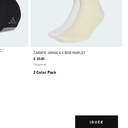
C
ČARAPE JAMAICA X BOB MARLEY
€ 20.00
Nogomet
2 Color Pack
IDUĆE