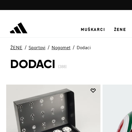
Preskoči na glavni sadržaj
MUŠKARCI
ŽENE
ŽENE
Sportovi
Nogomet
Dodaci
DODACI
(388)