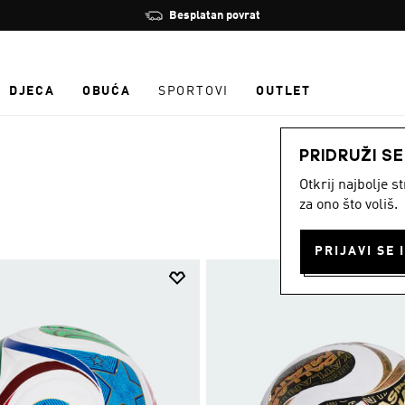
Zaustavi
Učlani se i ostvari 10 % popusta
rotaciju
DJECA
OBUĆA
SPORTOVI
OUTLET
PRIDRUŽI S
Otkrij najbolje 
za ono što voliš.