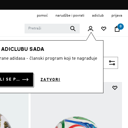
pomoć
narudžbe i povrati
adiclub
prijava
0
E ADICLUBU SADA
strane adidasa - članski program koji te nagrađuje
Filtriraj
PRIJAVI SE ILI SE PRIDRUŽI SADA
ZATVORI