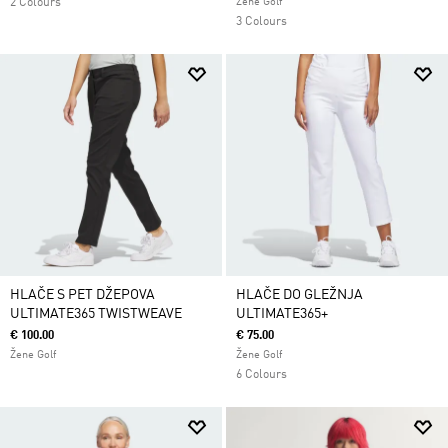
2 Colours
Žene Golf
3 Colours
HLAČE S PET DŽEPOVA
HLAČE DO GLEŽNJA
ULTIMATE365 TWISTWEAVE
ULTIMATE365+
€ 100.00
€ 75.00
Žene Golf
Žene Golf
6 Colours