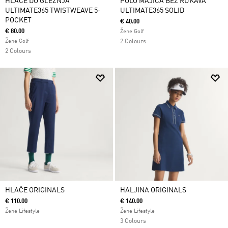
HLAČE DO GLEŽNJA
POLO MAJICA BEZ RUKAVA
ULTIMATE365 TWISTWEAVE 5-
ULTIMATE365 SOLID
POCKET
€ 40.00
€ 80.00
Žene Golf
Žene Golf
2 Colours
2 Colours
HLAČE ORIGINALS
HALJINA ORIGINALS
€ 110.00
€ 140.00
Žene Lifestyle
Žene Lifestyle
3 Colours