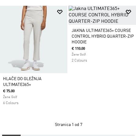
JAKNA ULTIMATE365+ COURSE
CONTROL HYBRID QUARTER-ZIP
HOODIE
€ 110.00
Žene Golf
2 Colours
HLAČE DO GLEŽNJA
ULTIMATE365+
€ 75.00
Žene Golf
6 Colours
Stranica
1 od 7