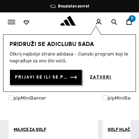
Preskoči na glavni sadržaj
Zaustavi
Besplatan povrat
rotaciju
0
ŽENE
Sportovi
Golf
ŽENSKA ODJEĆA ZA GOLF
PRIDRUŽI SE ADICLUBU SADA
ŽENSKA ODJEĆA ZA GOLF
Otkrij najbolje strane adidasa - članski program koji te
nagrađuje za ono što voliš.
(161)
PRIJAVI SE ILI SE PRIDRUŽI SADA
ZATVORI
Filtriraj
Velike Slike
MAJICE ZA GOLF
GOLF HLAČE