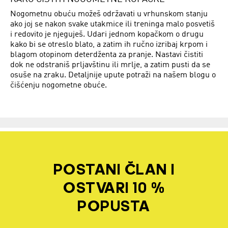
Nogometnu obuću možeš održavati u vrhunskom stanju
ako joj se nakon svake utakmice ili treninga malo posvetiš
i redovito je njeguješ. Udari jednom kopačkom o drugu
kako bi se otreslo blato, a zatim ih ručno izribaj krpom i
blagom otopinom deterdženta za pranje. Nastavi čistiti
dok ne odstraniš prljavštinu ili mrlje, a zatim pusti da se
osuše na zraku. Detaljnije upute potraži na našem blogu o
čišćenju nogometne obuće.
POSTANI ČLAN I
OSTVARI 10 %
POPUSTA