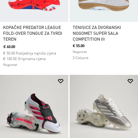
KOPAČKE PREDATOR LEAGUE
TENISICE ZA DVORANSKI
FOLD-OVER TONGUE ZA TVRDI
NOGOMET SUPER SALA
TEREN
COMPETITION III
€ 55.00
€ 60.00
Nogomet
€
50.00
Posljednja najniža cijena
3 Colours
Cijena umanjena od
za
€ 100.00
Originalna cijena
Nogomet