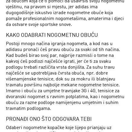
za obućom koja će ti pomoći da usavršiš svoju nogometnu
vještinu, na pravom si mjestu, jer adidas ima
dugogodišnje iskustvo izrade nogometne obuće koja
pomaže profesionalnim nogometašima, amaterima i djeci
da ostvare svoje sportske snove.
KAKO ODABRATI NOGOMETNU OBUĆU
Postoji mnogo načina igranja nogometa, a kod nas u
adidasu pronaći ćeš pravu obuću za svaki od tih načina.
Kad budeš birao svoj par, najprije razmisli o tome na
kakvoj ćeš podlozi najčešće igrati, jer će ti za svaku
podlogu trebati različita vrsta donjišta. Za suhu travu
najčešće se upotrebljava čvrsta obuća, npr. dobre
višenamjenske tenisice, dok su za mokru ili blatnjavu
travnatu površinu najbolje mekane nogometne tenisice.
Imamo i obuću za umjetne travnjake 3G i 4G, tenisice za
dvoranski nogomet s ravnim potplatima, kao i nogometnu
obuću za razne podloge namijenjenu umjetnim i suhim
travnatim podlogama.
PRONAĐI ONO ŠTO ODGOVARA TEBI
Odaberi nogometne kopačke koje lijepo prianjaju uz