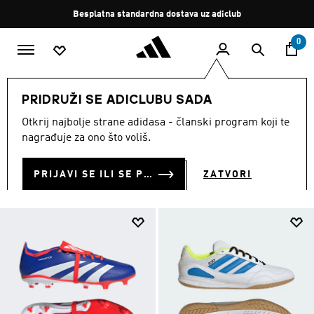
Preskoči na glavni sadržaj
Zaustavi
Besplatna standardna dostava uz adiclub
rotaciju
0
SPORTOVI
Nogomet
Kopačke
PRIDRUŽI SE ADICLUBU SADA
KOPAČKE ZA NOGOMET
Otkrij najbolje strane adidasa - članski program koji te
(590)
nagrađuje za ono što voliš.
Filtriraj
Velike Slike
PRIJAVI SE ILI SE PRIDRUŽI SADA
ZATVORI