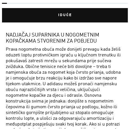
IDUĆE
NADJAČAJ SUPARNIKA U NOGOMETNIM
KOPAČKAMA STVORENIM ZA POBJEDU
Prava nogometna obuća može donijeti prevagu kada želiš
oduzeti loptu protivničkom igraču u ključnom trenutku ili
pokušavaš zatresti mrežu u sekundama prije sučeva
zvižduka. Obične tenisice neće biti dovoljne – treba ti
namjenska obuća za nogomet koja čvrsto prianja, udobna
je i omogućuje brzu reakciju kako bi izdržao sve napore
tijekom utakmice. U adidasu možeš pronaći namjensku
obuću najrazličitijih vrsta i veličina, uključujući
nogometne kopačke za djecu i odrasle. Osnovna
konstrukcija svima je jednaka: donjište s nogometnim
čepovima ili gumom čvrsto prianja uz podlogu, kožno ili
sintetičko gornjište priljubljeno uz stopalo omogućuje
kontrolu lopte, a ulošci za odgovarajuću amortizaciju i
međupotplat pospješuju svaki tvoj korak. Ako si u potrazi