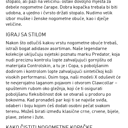
stopalo, ali pazi na veličinu: ostavi dovoljno mjesta za
debele nogometne čarape. Dobra kopačka trebala bi biti
udobna, a ujedno i čvrsto držati stopalo. Nudimo velik
izbor muške i ženske nogometne obuće, kao i dječje
veličine.
IGRAJ SA STILOM
Nakon što odlučiš kakvu vrstu nogometne obuće trebaš,
istraži bogat adidasov asortiman. Naše legendarne
kolekcije uključuju svjetski poznatu marku Predator, koja
nudi preciznu kontrolu lopte zahvaljujući gornjištu od
materijala Controlskin, a tu je i Copa, s poboljšanim
dodirom i kontrolom lopte zahvaljujući sintetičkoj koži
visokih performansi. Osim toga, naši modeli X oduševit će
te nevjerojatno laganom pojavom i otvorom Clawcollar –
spuštenim rubom oko gležnja, koji će ti osigurati
poboljšanu fleksibilnost dok se otvaraš u prodoru po
bokovima. Kad pronađeš par koji ti se najviše sviđa,
odaberi i boju kojom ćeš dodati osobni pečat svakom
terenu. Možeš birati između klasične crne, crvene, bijele,
plave, zelene i žute.
KAKO ČISTITI NOGOMETNE KOPAČKE