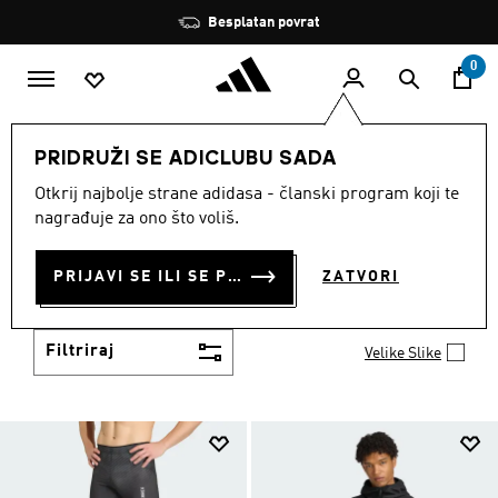
Preskoči na glavni sadržaj
Zaustavi
Besplatan povrat
rotaciju
0
SPORTOVI
Aktivnosti na otvorenom
PRIDRUŽI SE ADICLUBU SADA
Zimska sportska oprema
Otkrij najbolje strane adidasa - članski program koji te
Zimska sportska oprema · Odjeća
nagrađuje za ono što voliš.
ZIMSKA SPORTSKA
PRIJAVI SE ILI SE PRIDRUŽI SADA
ZATVORI
OPREMA · ODJEĆA
(91)
Filtriraj
Velike Slike