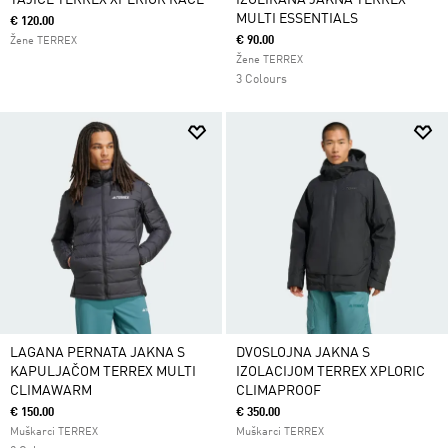
TAJICE TERREX XPERIOR RACE
IZOLIRANA JAKNA TERREX
MULTI ESSENTIALS
€ 120.00
€ 90.00
Žene TERREX
Žene TERREX
3 Colours
LAGANA PERNATA JAKNA S
DVOSLOJNA JAKNA S
KAPULJAČOM TERREX MULTI
IZOLACIJOM TERREX XPLORIC
CLIMAWARM
CLIMAPROOF
€ 150.00
€ 350.00
Muškarci TERREX
Muškarci TERREX