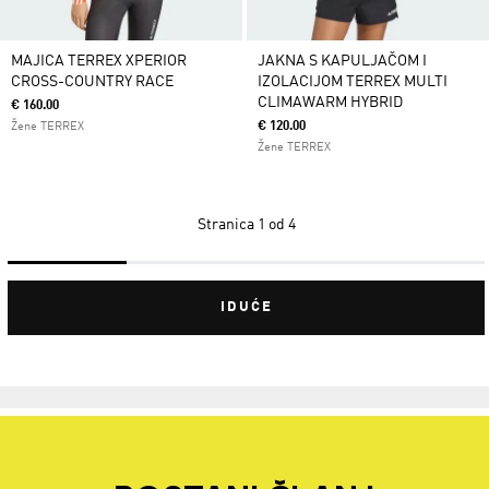
MAJICA TERREX XPERIOR
JAKNA S KAPULJAČOM I
CROSS-COUNTRY RACE
IZOLACIJOM TERREX MULTI
CLIMAWARM HYBRID
€ 160.00
€ 120.00
Žene TERREX
Žene TERREX
Stranica
1 od 4
IDUĆE