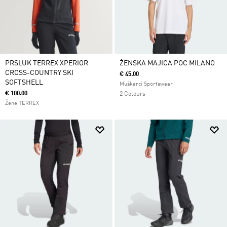
PRSLUK TERREX XPERIOR
ŽENSKA MAJICA POC MILANO
CROSS-COUNTRY SKI
€ 45.00
SOFTSHELL
Muškarci Sportswear
€ 100.00
2 Colours
Žene TERREX