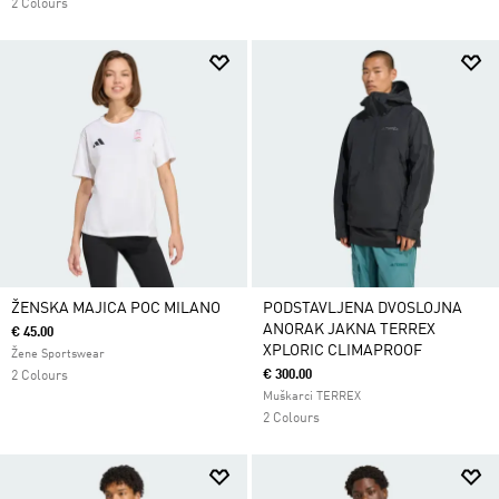
2 Colours
ŽENSKA MAJICA POC MILANO
PODSTAVLJENA DVOSLOJNA
ANORAK JAKNA TERREX
€ 45.00
XPLORIC CLIMAPROOF
Žene Sportswear
€ 300.00
2 Colours
Muškarci TERREX
2 Colours