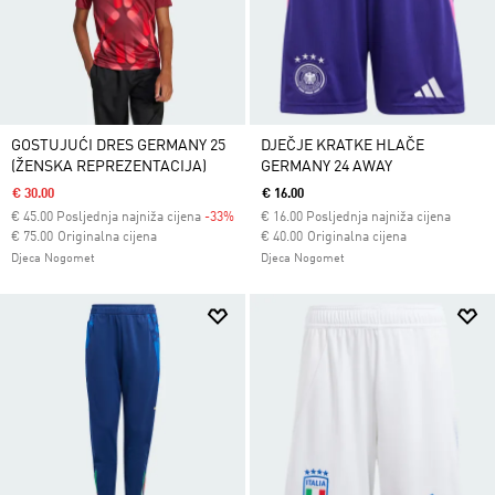
GOSTUJUĆI DRES GERMANY 25
DJEČJE KRATKE HLAČE
(ŽENSKA REPREZENTACIJA)
GERMANY 24 AWAY
€ 30.00
€ 16.00
€
45.00
Posljednja najniža cijena
-33%
€
16.00
Posljednja najniža cijena
Cijena umanjena od
za
Cijena umanjena od
za
€ 75.00
Originalna cijena
€ 40.00
Originalna cijena
Djeca Nogomet
Djeca Nogomet