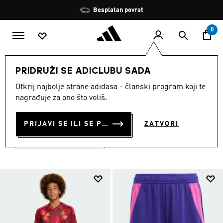
Preskoči na glavni sadržaj
Zaustavi
Besplatan povrat
rotaciju
0
SPORTOVI
Nogomet
PRIDRUŽI SE ADICLUBU SADA
EURO nogometni kompleti i dresovi
Otkrij najbolje strane adidasa - članski program koji te
Djeca · UEFA EURO
nagrađuje za ono što voliš.
DJECA · UEFA EURO
(4)
PRIJAVI SE ILI SE PRIDRUŽI SADA
ZATVORI
Filtriraj
Velike Slike