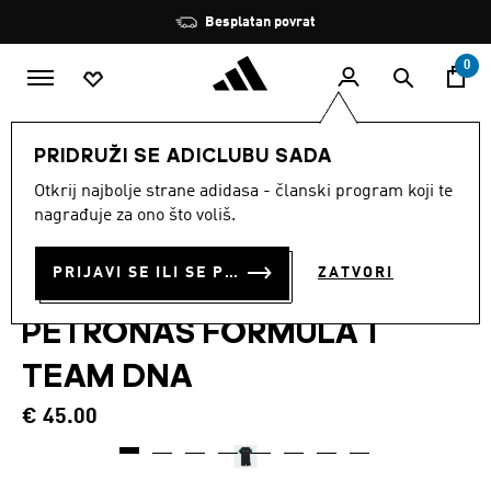
Preskoči na glavni sadržaj
Zaustavi
Besplatan povrat
rotaciju
0
DJECA
Odjeća
PRIDRUŽI SE ADICLUBU SADA
Otkrij najbolje strane adidasa - članski program koji te
TRENIRKA ZA BEBE S
nagrađuje za ono što voliš.
KRATKIM RUKAVIMA
PRIJAVI SE ILI SE PRIDRUŽI SADA
ZATVORI
MERCEDES - AMG
PETRONAS FORMULA 1
TEAM DNA
€ 45.00