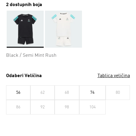
2 dostupnih boja
Da
Black / Semi Mint Rush
Odaberi Veličina
Tablica veličina
56
62
68
74
80
86
92
98
104