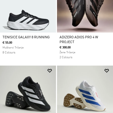
TENISICE GALAXY 8 RUNNING
ADIZERO ADIOS PRO 4 W
PROJECT
€ 55.00
€ 300.00
Muškarci Trčanje
8 Colours
Žene Trčanje
2 Colours