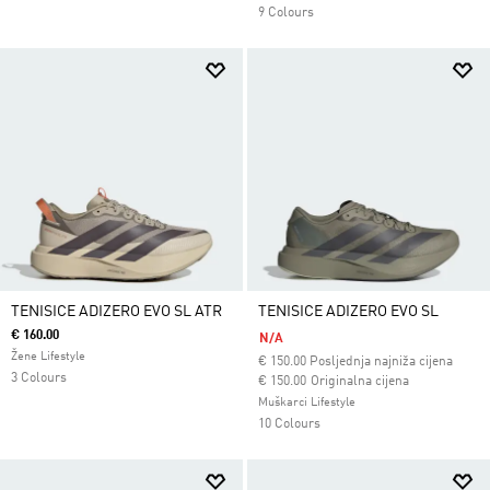
9 Colours
TENISICE ADIZERO EVO SL ATR
TENISICE ADIZERO EVO SL
€ 160.00
N/A
Žene Lifestyle
€
150.00
Posljednja najniža cijena
3 Colours
Cijena umanjena od
za
€ 150.00
Originalna cijena
Muškarci Lifestyle
10 Colours