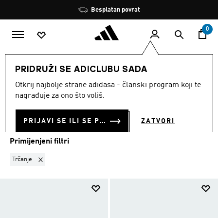
Preskoči na glavni sadržaj
Zaustavi
Besplatan povrat
rotaciju
0
MODNE MARKE
Performance
Obuća
PRIDRUŽI SE ADICLUBU SADA
TRČANJE
·
OBUĆA
Otkrij najbolje strane adidasa - članski program koji te
(450)
nagrađuje za ono što voliš.
Filtriraj
Velike Slike
PRIJAVI SE ILI SE PRIDRUŽI SADA
ZATVORI
Primijenjeni filtri
Ukloni filter Trenutno filtrirano prema SPORT: Trčanje
Trčanje