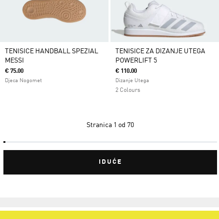
TENISICE HANDBALL SPEZIAL
TENISICE ZA DIZANJE UTEGA
MESSI
POWERLIFT 5
€ 75.00
€ 110.00
Djeca Nogomet
Dizanje Utega
2 Colours
Stranica
1 od 70
IDUĆE