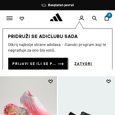
Preskoči na glavni sadržaj
Zaustavi
Besplatan povrat
rotaciju
0
MODNE MARKE
Performance
Obuća
PRIDRUŽI SE ADICLUBU SADA
OBUĆA
Otkrij najbolje strane adidasa - članski program koji te
(1670)
nagrađuje za ono što voliš.
Filtriraj
Velike Slike
PRIJAVI SE ILI SE PRIDRUŽI SADA
ZATVORI