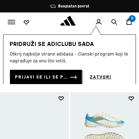
Preskoči na glavni sadržaj
Zaustavi
Besplatan povrat
rotaciju
0
SPORTOVI
Nogomet
Kopačke
Turf Football Boots
PRIDRUŽI SE ADICLUBU SADA
TURF FOOTBALL BOOTS
Otkrij najbolje strane adidasa - članski program koji te
(85)
nagrađuje za ono što voliš.
Filtriraj
Velike Slike
PRIJAVI SE ILI SE PRIDRUŽI SADA
ZATVORI