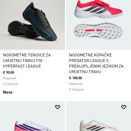
NOGOMETNE TENISICE ZA
NOGOMETNE KOPAČKE
UMJETNU TRAVU F50
PREDATOR LEAGUE S
HYPERFAST LEAGUE
PREKLOPLJENIM JEZIKOM ZA
UMJETNU TRAVU
€ 90.00
€ 100.00
Nogomet
2 Colours
Nogomet
5 Colours
Novo