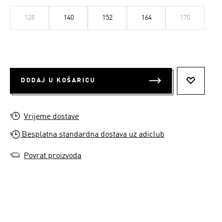
128
140
152
164
170
DODAJ U KOŠARICU
DODAJ N
Vrijeme dostave
Besplatna standardna dostava uz adiclub
Povrat proizvoda