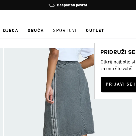
Zaustavi
Besplatan povrat
rotaciju
DJECA
OBUĆA
SPORTOVI
OUTLET
PRIDRUŽI S
Otkrij najbolje 
za ono što voliš.