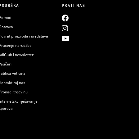
PODRŠKA
PRATI NAS
Pomoć
Dostava
Povrat proizvoda i sredstava
Praćenje narudžbe
adiClub i newsletter
Vaučeri
Tablica veličina
Kontaktiraj nas
Pronađi trgovinu
Internetsko rješavanje
sporova