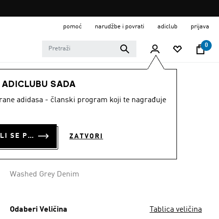
pomoć
narudžbe i povrati
adiclub
prijava
0
DJECA
Odjeća
E ADICLUBU SADA
strane adidasa - članski program koji te nagrađuje
TRAPER SUKNJA
€ 22.80
PRIJAVI SE ILI SE PRIDRUŽI SADA
ZATVORI
€
20.00
Posljednja najniža cijena
Cijena umanjena od
za
€ 40.00
Originalna cijena
Washed Grey Denim
Odaberi Veličina
Tablica veličina