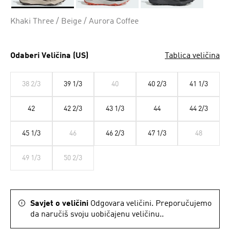
Da
Khaki Three / Beige / Aurora Coffee
Odaberi Veličina (US)
Tablica veličina
38 2/3
39 1/3
40
40 2/3
41 1/3
42
42 2/3
43 1/3
44
44 2/3
45 1/3
46
46 2/3
47 1/3
48
49 1/3
50 2/3
Savjet o veličini
Odgovara veličini. Preporučujemo
da naručiš svoju uobičajenu veličinu..