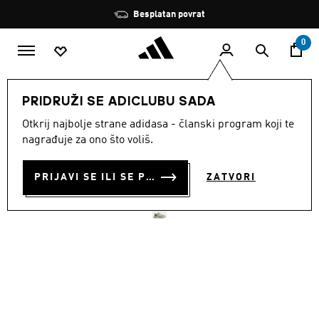
Preskoči na glavni sadržaj
Zaustavi
Besplatan povrat
rotaciju
0
MUŠKARCI
Obuća
PRIDRUŽI SE ADICLUBU SADA
Otkrij najbolje strane adidasa - članski program koji te
TENISICE ZA TRAIL
nagrađuje za ono što voliš.
TRČANJE TRACEFINDER
PRIJAVI SE ILI SE PRIDRUŽI SADA
ZATVORI
€ 70.00