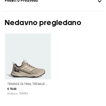
Podaci O Proizvodu
Nedavno pregledano
T
ENISICE ZA TRAIL TRČANJE TRACEFINDER
€ 70.00
Muškarci TERREX