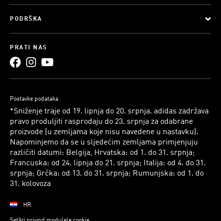
PODRŠKA
PRATI NAS
Postavke podataka
*Sniženje traje od 19. lipnja do 20. srpnja. adidas zadržava
pravo produljiti rasprodaju do 23. srpnja za odabrane
proizvode (u zemljama koje nisu navedene u nastavku).
Napominjemo da se u sljedećim zemljama primjenjuju
različiti datumi: Belgija, Hrvatska: od 1. do 31. srpnja;
Francuska: od 24. lipnja do 21. srpnja; Italija: od 4. do 31.
srpnja; Grčka: od 13. do 31. srpnja; Rumunjska: od 1. do
31. kolovoza
HR
Setări privind modulele cookie