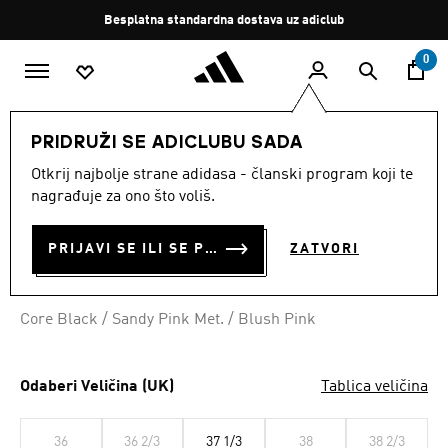
Preskoči na glavni sadržaj
Zaustavi
Besplatna standardna dostava uz adiclub
rotaciju
0
ŽENE
Obuća
PRIDRUŽI SE ADICLUBU SADA
Otkrij najbolje strane adidasa - članski program koji te
TENISICE RUNVISTA
nagrađuje za ono što voliš.
€ 60.00
PRIJAVI SE ILI SE PRIDRUŽI SADA
ZATVORI
Core Black / Sandy Pink Met. / Blush Pink
Odaberi Veličina (UK)
Tablica veličina
36
36 2/3
37 1/3
38
38 2/3