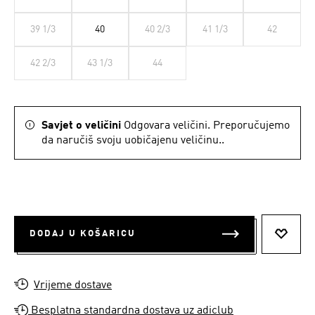
39 1/3
40
40 2/3
41 1/3
42
42 2/3
43 1/3
44
Savjet o veličini
Odgovara veličini. Preporučujemo
da naručiš svoju uobičajenu veličinu..
DODAJ U KOŠARICU
DODAJ
Vrijeme dostave
Besplatna standardna dostava uz adiclub