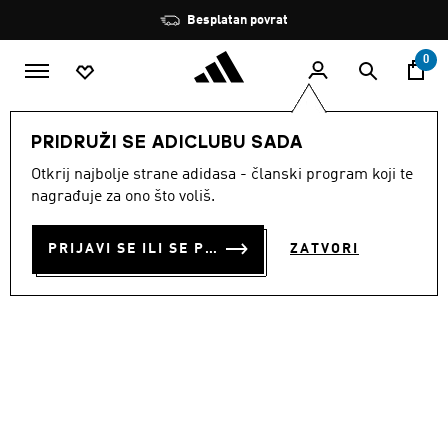
Preskoči na glavni sadržaj
Zaustavi
Besplatan povrat
rotaciju
0
MUŠKARCI
Obuća
PRIDRUŽI SE ADICLUBU SADA
Otkrij najbolje strane adidasa - članski program koji te
TENISICE RUNFALCON 6 ATR
nagrađuje za ono što voliš.
€ 60.00
PRIJAVI SE ILI SE PRIDRUŽI SADA
ZATVORI