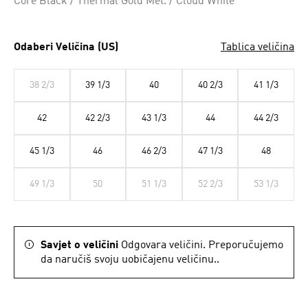
Core Black / Thermal Gold Met. / Cloud White
Odaberi Veličina (US)
Tablica veličina
38 2/3
39 1/3
40
40 2/3
41 1/3
42
42 2/3
43 1/3
44
44 2/3
45 1/3
46
46 2/3
47 1/3
48
49 1/3
50
51 1/3
52 2/3
53 1/3
Savjet o veličini
Odgovara veličini. Preporučujemo
da naručiš svoju uobičajenu veličinu..