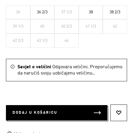
36
36 2/3
37 1/3
38
38 2/3
39 1/3
40
40 2/3
41 1/3
42
42 2/3
43 1/3
44
Savjet o veličini
Odgovara veličini. Preporučujemo
da naručiš svoju uobičajenu veličinu..
DODAJ U KOŠARICU
DODAJ