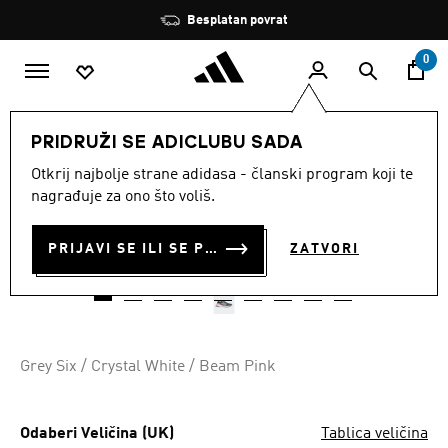
Preskoči na glavni sadržaj
Zaustavi
Besplatan povrat
rotaciju
0
ŽENE
Obuća
PRIDRUŽI SE ADICLUBU SADA
Otkrij najbolje strane adidasa - članski program koji te
TENISICE RUNFALCON 3.0
nagrađuje za ono što voliš.
€ 39.00
€
30.00
Posljednja najniža cijena
PRIJAVI SE ILI SE PRIDRUŽI SADA
ZATVORI
Cijena umanjena od
za
€ 60.00
Originalna cijena
Grey Six / Crystal White / Beam Pink
Odaberi Veličina (UK)
Tablica veličina