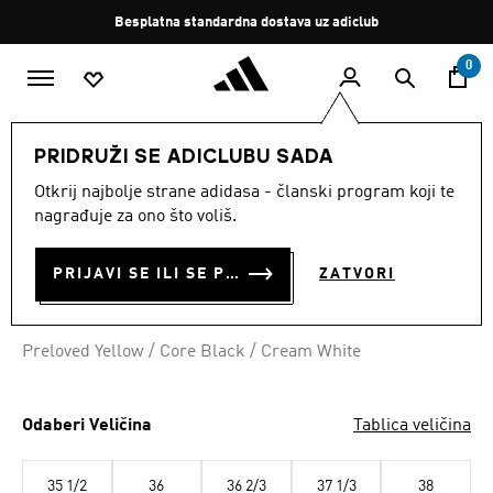
Preskoči na glavni sadržaj
Zaustavi
Besplatna standardna dostava uz adiclub
rotaciju
0
MODNE MARKE
Originals
Obuća
PRIDRUŽI SE ADICLUBU SADA
Otkrij najbolje strane adidasa - članski program koji te
TENISICE MEXICANA
nagrađuje za ono što voliš.
€ 150.00
PRIJAVI SE ILI SE PRIDRUŽI SADA
ZATVORI
Preloved Yellow / Core Black / Cream White
Odaberi Veličina
Tablica veličina
35 1/2
36
36 2/3
37 1/3
38