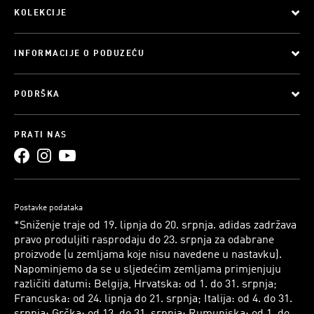
KOLEKCIJE
INFORMACIJE O PODUZEĆU
PODRŠKA
PRATI NAS
Postavke podataka
*Sniženje traje od 19. lipnja do 20. srpnja. adidas zadržava
pravo produljiti rasprodaju do 23. srpnja za odabrane
proizvode (u zemljama koje nisu navedene u nastavku).
Napominjemo da se u sljedećim zemljama primjenjuju
različiti datumi: Belgija, Hrvatska: od 1. do 31. srpnja;
Francuska: od 24. lipnja do 21. srpnja; Italija: od 4. do 31.
srpnja; Grčka: od 13. do 31. srpnja; Rumunjska: od 1. do