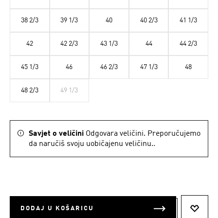
38 2/3
39 1/3
40
40 2/3
41 1/3
42
42 2/3
43 1/3
44
44 2/3
45 1/3
46
46 2/3
47 1/3
48
48 2/3
49 1/3
Savjet o veličini
Odgovara veličini. Preporučujemo
da naručiš svoju uobičajenu veličinu..
DODAJ U KOŠARICU