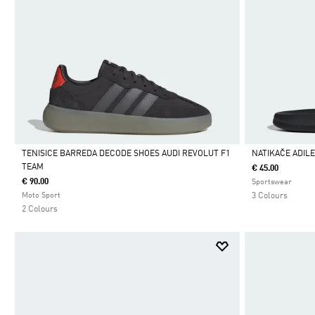
TENISICE BARREDA DECODE SHOES AUDI REVOLUT F1
NATIKAČE ADIL
TEAM
€ 45.00
Da
Da
€ 90.00
Sportswear
Moto Sport
3 Colours
2 Colours