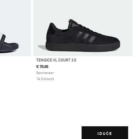
TENISICE VL COURT 3.0
€ 70.00
Da
Sportswear
14 Colours
IDUĆE