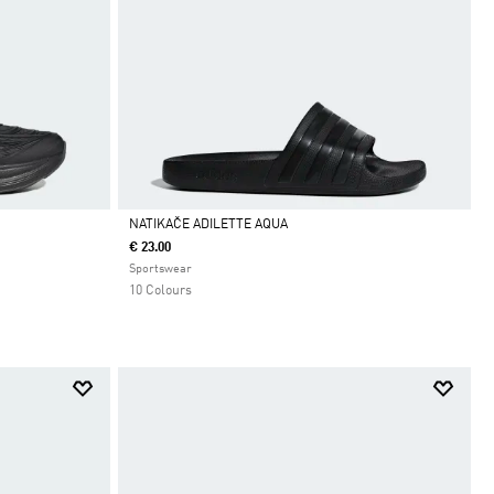
NATIKAČE ADILETTE AQUA
€ 23.00
Da
Sportswear
10 Colours