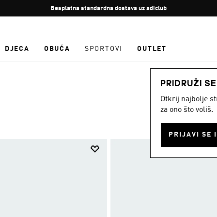
Zaustavi
Besplatan povrat
rotaciju
DJECA
OBUĆA
SPORTOVI
OUTLET
PRIDRUŽI S
Otkrij najbolje 
za ono što voliš.