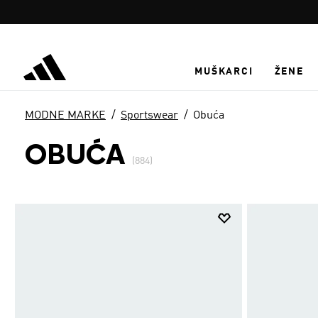
Preskoči na glavni sadržaj
MUŠKARCI
ŽENE
MODNE MARKE
Sportswear
Obuća
OBUĆA
(884)