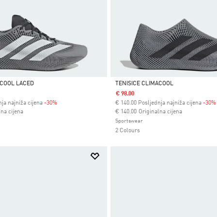
ACOOL LACED
TENISICE CLIMACOOL
€ 98.00
Da
ja najniža cijena
-30%
€
140.00
Posljednja najniža cijena
-30%
 od
Cijena umanjena od
za
lna cijena
€ 140.00
Originalna cijena
Sportswear
2 Colours