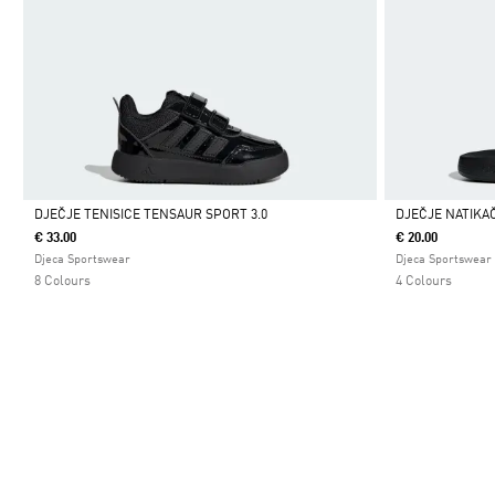
DJEČJE TENISICE TENSAUR SPORT 3.0
DJEČJE NATIKA
€ 33.00
€ 20.00
Da
Da
Djeca Sportswear
Djeca Sportswear
8 Colours
4 Colours