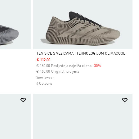
TENISICE S VEZICAMA I TEHNOLOGIJOM CLIMACOOL
€ 112.00
Da
€
160.00
Posljednja najniža cijena
-30%
Cijena umanjena od
za
€ 160.00
Originalna cijena
Sportswear
4 Colours