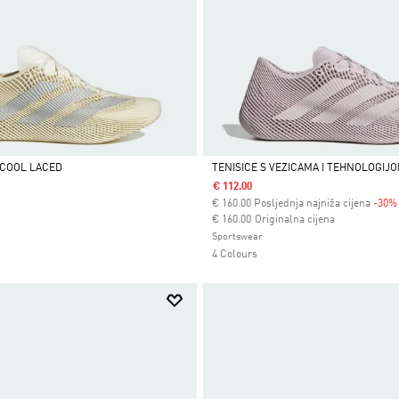
ACOOL LACED
TENISICE S VEZICAMA I TEHNOLOGIJ
€ 112.00
Da
€
160.00
Posljednja najniža cijena
-30%
Cijena umanjena od
za
€ 160.00
Originalna cijena
Sportswear
4 Colours