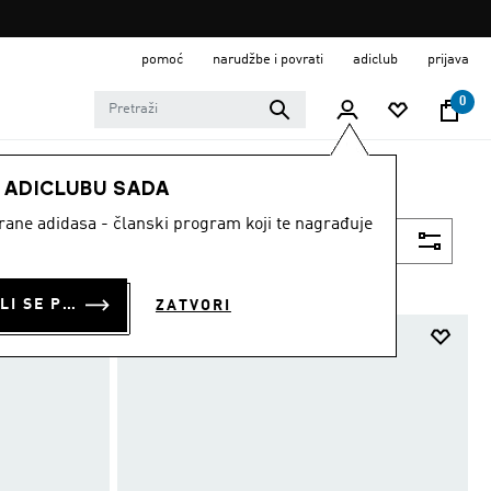
pomoć
narudžbe i povrati
adiclub
prijava
0
E ADICLUBU SADA
strane adidasa - članski program koji te nagrađuje
Filtriraj
PRIJAVI SE ILI SE PRIDRUŽI SADA
ZATVORI