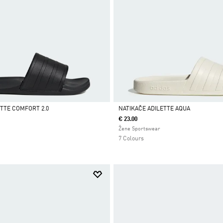
ETTE COMFORT 2.0
NATIKAČE ADILETTE AQUA
€ 23.00
Da
Žene Sportswear
7 Colours