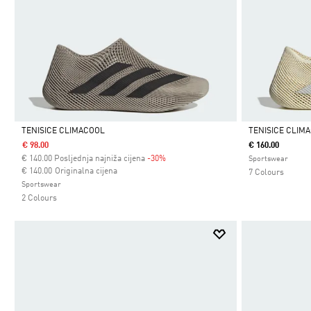
TENISICE CLIMACOOL
TENISICE CLIM
€ 98.00
€ 160.00
Da
Da
€
140.00
Posljednja najniža cijena
-30%
Sportswear
Cijena umanjena od
za
€ 140.00
Originalna cijena
7 Colours
Sportswear
2 Colours