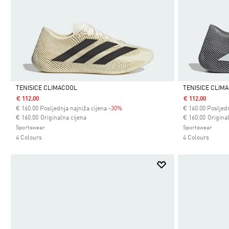
TENISICE CLIMACOOL
TENISICE CLIM
€ 112.00
€ 112.00
Da
Da
€
160.00
Posljednja najniža cijena
-30%
€
160.00
Posljedn
Cijena umanjena od
za
Cijena umanjena
za
€ 160.00
Originalna cijena
€ 160.00
Origina
Sportswear
Sportswear
4 Colours
4 Colours