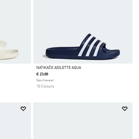
NATIKAČE ADILETTE AQUA
€ 23.00
Da
Sportswear
10 Colours