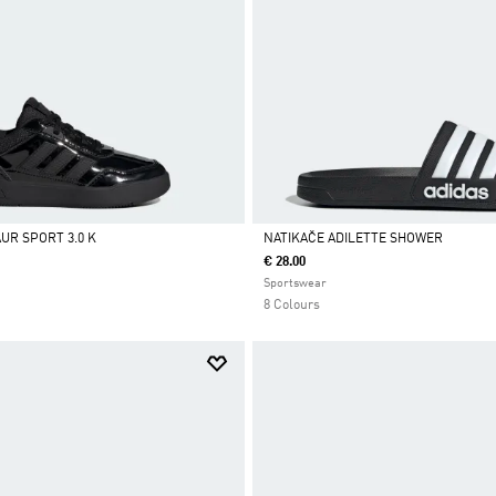
UR SPORT 3.0 K
NATIKAČE ADILETTE SHOWER
€ 28.00
Da
Sportswear
8 Colours