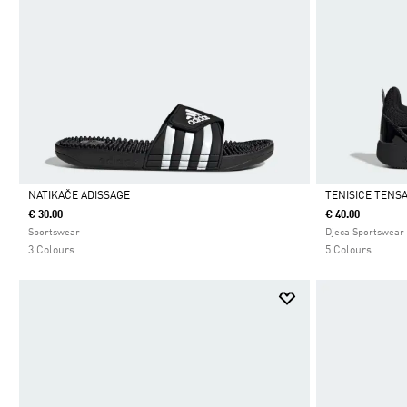
NATIKAČE ADISSAGE
TENISICE TENSA
€ 30.00
€ 40.00
Da
Da
Sportswear
Djeca Sportswear
3 Colours
5 Colours