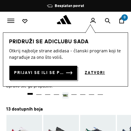
Preskoči na glavni sadržaj
Zaustavi
Besplatan povrat
rotaciju
0
MODNE MARKE
Originals
Obuća
PRIDRUŽI SE ADICLUBU SADA
Otkrij najbolje strane adidasa - članski program koji te
Rasprodano
nagrađuje za ono što voliš.
TENISICE GLENBURN
PRIJAVI SE ILI SE PRIDRUŽI SADA
ZATVORI
€ 75.00
Upravo ste ga propustili.
13 dostupnih boja