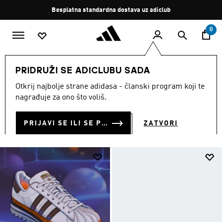
Preskoči na glavni sadržaj
Zaustavi
Besplatna standardna dostava uz adiclub
rotaciju
0
MODNE MARKE
Originals
Obuća
PRIDRUŽI SE ADICLUBU SADA
OBUĆA
Otkrij najbolje strane adidasa - članski program koji te
(1359)
nagrađuje za ono što voliš.
Filtriraj
Velike Slike
PRIJAVI SE ILI SE PRIDRUŽI SADA
ZATVORI