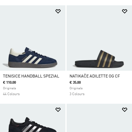
TENISICE HANDBALL SPEZIAL
NATIKAČE ADILETTE OG CF
€ 110.00
€ 35.00
Originals
Originals
44 Colours
3 Colours