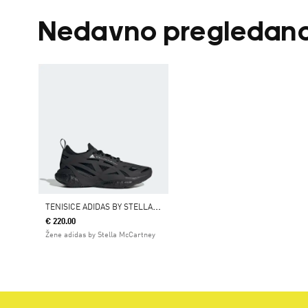
Nedavno pregledan
T
ENISICE ADIDAS BY STELLA MCCARTNEY SOLARGLIDE RUNNING
€ 220.00
Žene adidas by Stella McCartney