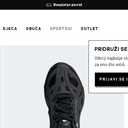
Zaustavi
Besplatan povrat
rotaciju
DJECA
OBUĆA
SPORTOVI
OUTLET
PRIDRUŽI S
Otkrij najbolje 
za ono što voliš.