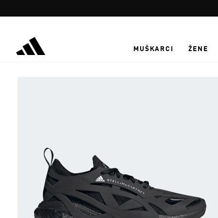
Preskoči na glavni sadržaj
MUŠKARCI
ŽENE