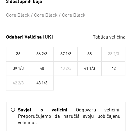
3 dostupnih boja
Core Black / Core Black / Core Black
Odaberi Veličina (UK)
Tablica veličina
36
36 2/3
37 1/3
38
38 2/3
39 1/3
40
40 2/3
41 1/3
42
42 2/3
43 1/3
Savjet o veličini
Odgovara veličini.
Preporučujemo da naručiš svoju uobičajenu
veličinu..