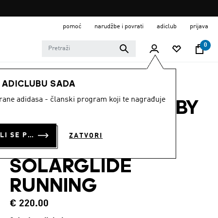
pomoć
narudžbe i povrati
adiclub
prijava
0
ŽENE
Obuća
E ADICLUBU SADA
strane adidasa - članski program koji te nagrađuje
TENISICE ADIDAS BY
STELLA
PRIJAVI SE ILI SE PRIDRUŽI SADA
ZATVORI
MCCARTNEY
SOLARGLIDE
RUNNING
€ 220.00