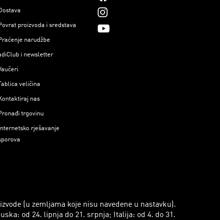
Dostava
Povrat proizvoda i sredstava
Praćenje narudžbe
adiClub i newsletter
Vaučeri
Tablica veličina
Kontaktiraj nas
Pronađi trgovinu
Internetsko rješavanje
sporova
roizvode (u zemljama koje nisu navedene u nastavku).
a: od 24. lipnja do 21. srpnja; Italija: od 4. do 31.