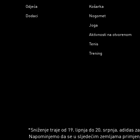
Odjeća
Košarka
Dodaci
Nogomet
Joga
Aktivnosti na otvorenom
Tenis
Trening
*Sniženje traje od 19. lipnja do 20. srpnja. adidas
Napominjemo da se u sljedećim zemljama primjenjuju r