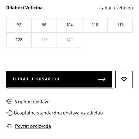
Odaberi Veličina
Tablica veličina
92
98
104
110
116
122
128
140
DODAJ U KOŠARICU
DODAJ
Vrijeme dostave
Besplatna standardna dostava uz adiclub
Povrat proizvoda