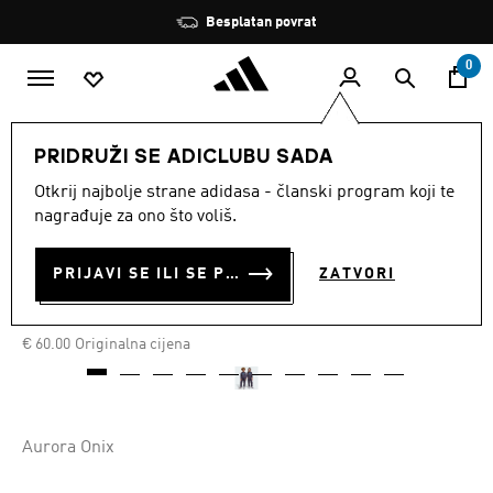
Preskoči na glavni sadržaj
Zaustavi
Besplatan povrat
rotaciju
0
DJECA
Odjeća
PRIDRUŽI SE ADICLUBU SADA
Otkrij najbolje strane adidasa - članski program koji te
SPORTSKE HLAČE ADIDAS
nagrađuje za ono što voliš.
MINECRAFT TRAINING
PRIJAVI SE ILI SE PRIDRUŽI SADA
ZATVORI
€ 39.00
€
33.00
Posljednja najniža cijena
Cijena umanjena od
za
€ 60.00
Originalna cijena
Aurora Onix