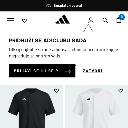
Preskoči na glavni sadržaj
Zaustavi
Besplatan povrat
rotaciju
0
SPORTOVI
Ostali sportovi
Softball
Odjeća
PRIDRUŽI SE ADICLUBU SADA
ODJEĆA
Otkrij najbolje strane adidasa - članski program koji te
(8)
nagrađuje za ono što voliš.
Filtriraj
Velike Slike
PRIJAVI SE ILI SE PRIDRUŽI SADA
ZATVORI