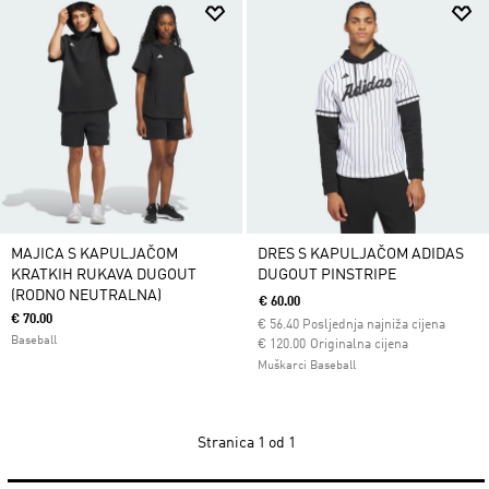
MAJICA S KAPULJAČOM
DRES S KAPULJAČOM ADIDAS
KRATKIH RUKAVA DUGOUT
DUGOUT PINSTRIPE
(RODNO NEUTRALNA)
€ 60.00
€ 70.00
€
56.40
Posljednja najniža cijena
Baseball
Cijena umanjena od
za
€ 120.00
Originalna cijena
Muškarci Baseball
Stranica
1 od 1