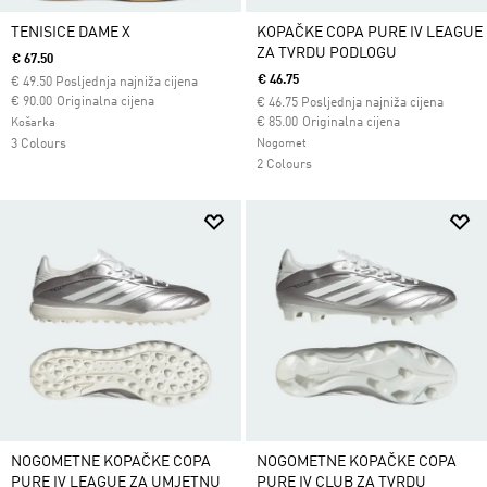
TENISICE DAME X
KOPAČKE COPA PURE IV LEAGUE
ZA TVRDU PODLOGU
€ 67.50
€ 46.75
€
49.50
Posljednja najniža cijena
Cijena umanjena od
za
€ 90.00
Originalna cijena
€
46.75
Posljednja najniža cijena
Cijena umanjena od
za
€ 85.00
Originalna cijena
Košarka
3 Colours
Nogomet
2 Colours
NOGOMETNE KOPAČKE COPA
NOGOMETNE KOPAČKE COPA
PURE IV LEAGUE ZA UMJETNU
PURE IV CLUB ZA TVRDU