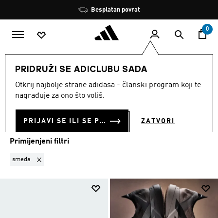
Preskoči na glavni sadržaj
Zaustavi
Besplatan povrat
rotaciju
0
MODNE MARKE
Performance
Obuća
PRIDRUŽI SE ADICLUBU SADA
SMEĐA
·
OBUĆA
Otkrij najbolje strane adidasa - članski program koji te
(20)
nagrađuje za ono što voliš.
Filtriraj
Velike Slike
PRIJAVI SE ILI SE PRIDRUŽI SADA
ZATVORI
Primijenjeni filtri
Ukloni filter Trenutno filtrirano prema BOJA: smeđa
smeđa