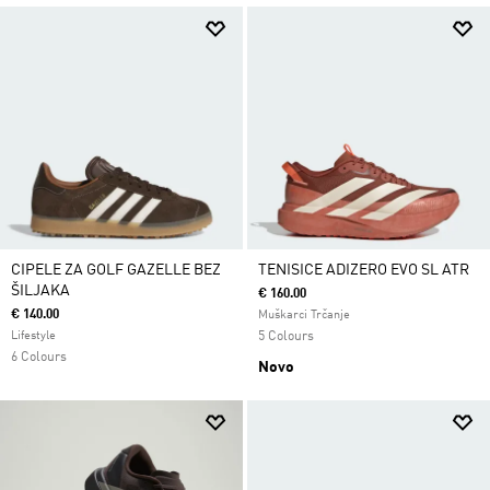
CIPELE ZA GOLF GAZELLE BEZ
TENISICE ADIZERO EVO SL ATR
ŠILJAKA
€ 160.00
€ 140.00
Muškarci Trčanje
Lifestyle
5 Colours
6 Colours
Novo