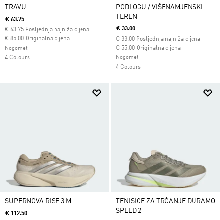
TRAVU
PODLOGU / VIŠENAMJENSKI
TEREN
€ 63.75
€ 33.00
€
63.75
Posljednja najniža cijena
Cijena umanjena od
za
€ 85.00
Originalna cijena
€
33.00
Posljednja najniža cijena
Cijena umanjena od
za
€ 55.00
Originalna cijena
Nogomet
4 Colours
Nogomet
4 Colours
SUPERNOVA RISE 3 M
TENISICE ZA TRČANJE DURAMO
SPEED 2
€ 112.50