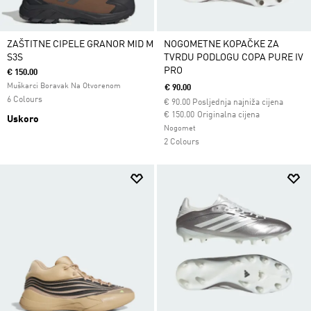
ZAŠTITNE CIPELE GRANOR MID M
NOGOMETNE KOPAČKE ZA
S3S
TVRDU PODLOGU COPA PURE IV
PRO
€ 150.00
Muškarci Boravak Na Otvorenom
€ 90.00
6 Colours
€
90.00
Posljednja najniža cijena
Cijena umanjena od
za
€ 150.00
Originalna cijena
Uskoro
Nogomet
2 Colours