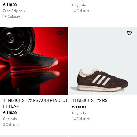
€ 110.00
Originals
Žene Originals
14 Colours
19 Colours
TENISICE SL 72 RS AUDI REVOLUT
TENISICE SL 72 RS
F1 TEAM
€ 110.00
€ 110.00
Originals
Originals
14 Colours
3 Colours