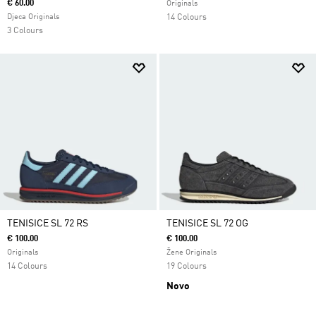
€ 60.00
Originals
Djeca Originals
14 Colours
3 Colours
TENISICE SL 72 RS
TENISICE SL 72 OG
€ 100.00
€ 100.00
Originals
Žene Originals
14 Colours
19 Colours
Novo