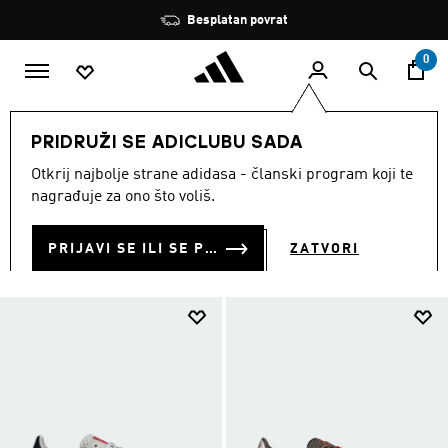
Preskoči na glavni sadržaj
Zaustavi
Besplatan povrat
rotaciju
0
Franšize
SL
PRIDRUŽI SE ADICLUBU SADA
SL
Otkrij najbolje strane adidasa - članski program koji te
(59)
nagrađuje za ono što voliš.
Filtriraj
Velike Slike
PRIJAVI SE ILI SE PRIDRUŽI SADA
ZATVORI