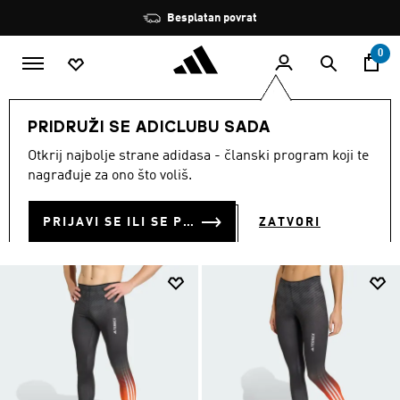
Preskoči na glavni sadržaj
Zaustavi
Besplatan povrat
rotaciju
0
SPORTOVI
Ostali sportovi
Skijanje
PRIDRUŽI SE ADICLUBU SADA
SKIJANJE
Otkrij najbolje strane adidasa - članski program koji te
(47)
nagrađuje za ono što voliš.
Filtriraj
Velike Slike
PRIJAVI SE ILI SE PRIDRUŽI SADA
ZATVORI