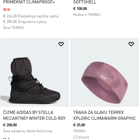
PRIMEKNIT CLIMAPROOF+
SOFTSHELL
€ 100.00
N/A
Muškarci TERREX
€
224.00
Posljednja najniža cijena
Cijena umanjena od
za
€ 280.00
Originalna cijena
Žene TERREX
ČIZME ADIDAS BY STELLA
TRAKA ZA GLAVU TERREX
MCCARTNEY WINTER COLD.RDY
XPLORIC CLIMAWARM GRAPHIC
€ 200.00
€ 25.00
Žene adidas by Stella McCartney
TERREX
2 Colours