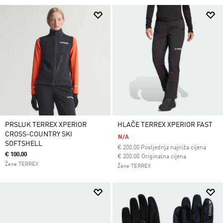
PRSLUK TERREX XPERIOR
HLAČE TERREX XPERIOR FAST
CROSS-COUNTRY SKI
N/A
SOFTSHELL
€
200.00
Posljednja najniža cijena
€ 100.00
Cijena umanjena od
za
€ 200.00
Originalna cijena
Žene TERREX
Žene TERREX