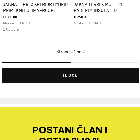
JAKNA TERREX XPERIOR HYBRID
JAKNA TERREX MULTI 2L
PRIMEKNIT CLIMAPROOF+
RAIN.RDY INSULATED
€ 380.00
€ 250.00
Muškarci TERREX
Muškarci TERREX
2 Colours
Stranica
1 od 2
IDUĆE
POSTANI ČLAN I