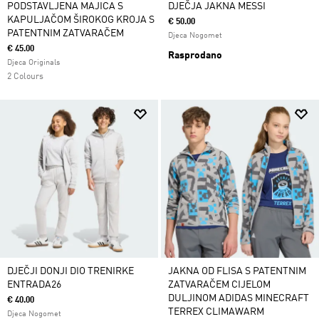
PODSTAVLJENA MAJICA S
DJEČJA JAKNA MESSI
KAPULJAČOM ŠIROKOG KROJA S
€ 50.00
PATENTNIM ZATVARAČEM
Djeca Nogomet
€ 45.00
Rasprodano
Djeca Originals
2 Colours
DJEČJI DONJI DIO TRENIRKE
JAKNA OD FLISA S PATENTNIM
ENTRADA26
ZATVARAČEM CIJELOM
DULJINOM ADIDAS MINECRAFT
€ 40.00
TERREX CLIMAWARM
Djeca Nogomet