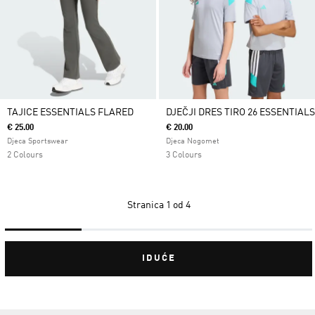
TAJICE ESSENTIALS FLARED
DJEČJI DRES TIRO 26 ESSENTIALS
€ 25.00
€ 20.00
Djeca Sportswear
Djeca Nogomet
2 Colours
3 Colours
Stranica
1 od 4
IDUĆE