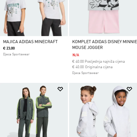
MAJICA ADIDAS MINECRAFT
KOMPLET ADIDAS DISNEY MINNIE
MOUSE JOGGER
€ 23.00
Djeca Sportswear
N/A
€
40.00
Posljednja najniža cijena
Cijena umanjena od
za
€ 40.00
Originalna cijena
Djeca Sportswear