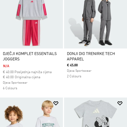
DJEČJI KOMPLET ESSENTIALS
DONJI DIO TRENIRKE TECH
JOGGERS
APPAREL
€ 45.00
N/A
Djeca Sportswear
€
40.00
Posljednja najniža cijena
2 Colours
Cijena umanjena od
za
€ 40.00
Originalna cijena
Djeca Sportswear
6 Colours