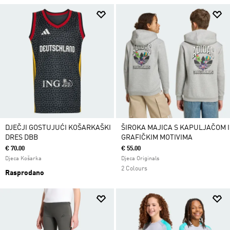
DJEČJI GOSTUJUĆI KOŠARKAŠKI
ŠIROKA MAJICA S KAPULJAČOM I
DRES DBB
GRAFIČKIM MOTIVIMA
€ 70.00
€ 55.00
Djeca Košarka
Djeca Originals
2 Colours
Rasprodano