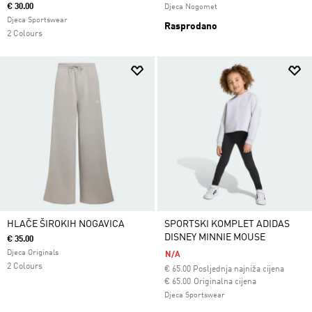
€ 30.00
Djeca Nogomet
Djeca Sportswear
Rasprodano
2 Colours
HLAČE ŠIROKIH NOGAVICA
SPORTSKI KOMPLET ADIDAS
DISNEY MINNIE MOUSE
€ 35.00
Djeca Originals
N/A
2 Colours
€
65.00
Posljednja najniža cijena
Cijena umanjena od
za
€ 65.00
Originalna cijena
Djeca Sportswear