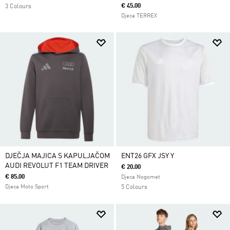
€ 45.00
3 Colours
Djeca TERREX
DJEČJA MAJICA S KAPULJAČOM
ENT26 GFX JSY Y
AUDI REVOLUT F1 TEAM DRIVER
€ 20.00
€ 85.00
Djeca Nogomet
Djeca Moto Sport
5 Colours