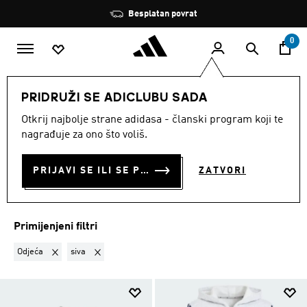
Preskoči na glavni sadržaj
Zaustavi
Besplatan povrat
rotaciju
0
DJECA
Djevojcice
Odjeća
PRIDRUŽI SE ADICLUBU SADA
ODJEĆA · SIVA
·
ODJEĆA
Otkrij najbolje strane adidasa - članski program koji te
nagrađuje za ono što voliš.
ZA DJEVOJČICE
(95)
PRIJAVI SE ILI SE PRIDRUŽI SADA
ZATVORI
Filtriraj
Velike Slike
Primijenjeni filtri
Ukloni filter Trenutno filtrirano prema KATEGORIJA PROIZVODA: Od
Ukloni filter Trenutno filtrirano prema BOJA: siva
Odjeća
siva