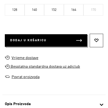
128
140
152
164
170
DODAJ U KOŠARICU
DODAJ
Vrijeme dostave
Besplatna standardna dostava uz adiclub
Povrat proizvoda
Opis Proizvoda