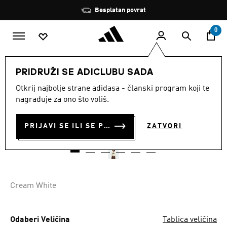
Preskoči na glavni sadržaj
Zaustavi
Besplatan povrat
rotaciju
0
DJECA
Odjeća
PRIDRUŽI SE ADICLUBU SADA
Otkrij najbolje strane adidasa - članski program koji te
ŠIROKA SKRAĆENA MAJICA
nagrađuje za ono što voliš.
€ 32.50
€
22.50
Posljednja najniža cijena
PRIJAVI SE ILI SE PRIDRUŽI SADA
ZATVORI
Cijena umanjena od
za
€ 50.00
Originalna cijena
Cream White
Odaberi Veličina
Tablica veličina