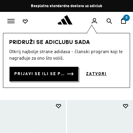
Preskoči na glavni sadržaj
Zaustavi
Besplatna standardna dostava uz adiclub
rotaciju
0
Zima
Zimska sportska odjeća
PRIDRUŽI SE ADICLUBU SADA
ZIMSKA SPORTSKA
Otkrij najbolje strane adidasa - članski program koji te
nagrađuje za ono što voliš.
ODJEĆA
(119)
PRIJAVI SE ILI SE PRIDRUŽI SADA
ZATVORI
Filtriraj
Velike Slike