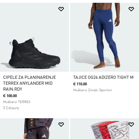
CIPELE ZA PLANINARENJE
TAJICE OG26 ADIZERO TIGHT M
TERREX ANYLANDER MID
€ 110.00
RAIN.RDY
Muškarci Zimski Sportovi
€ 100.00
Muškarci TERREX
5 Colours