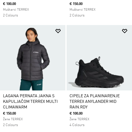
€ 100.00
€ 150.00
Muškarci TERREX
Muškarci TERREX
2 Colours
2 Colours
LAGANA PERNATA JAKNA S
CIPELE ZA PLANINARENJE
KAPULJAČOM TERREX MULTI
TERREX ANYLANDER MID
CLIMAWARM
RAIN.RDY
€ 150.00
€ 100.00
Žene TERREX
Žene TERREX
2 Colours
4 Colours