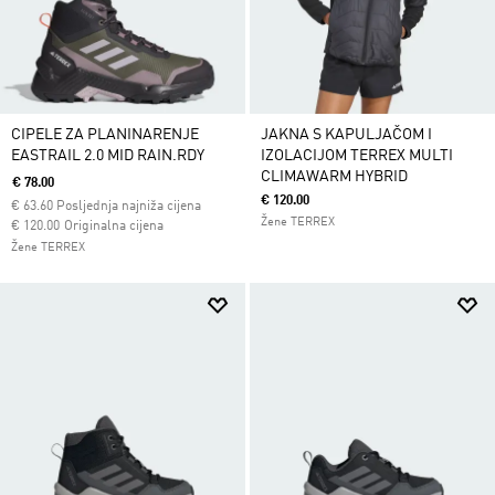
CIPELE ZA PLANINARENJE
JAKNA S KAPULJAČOM I
EASTRAIL 2.0 MID RAIN.RDY
IZOLACIJOM TERREX MULTI
CLIMAWARM HYBRID
€ 78.00
€ 120.00
€
63.60
Posljednja najniža cijena
Žene TERREX
Cijena umanjena od
za
€ 120.00
Originalna cijena
Žene TERREX