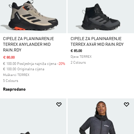
CIPELE ZA PLANINARENJE
CIPELE ZA PLANINARENJE
TERREX ANYLANDER MID
TERREX AX4R MID RAIN.RDY
RAIN.RDY
€ 85.00
Djeca TERREX
€ 80.00
2 Colours
€
100.00
Posljednja najniža cijena
-20%
Cijena umanjena od
za
€ 100.00
Originalna cijena
Muškarci TERREX
5 Colours
Rasprodano