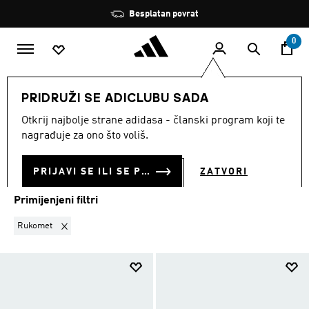
Preskoči na glavni sadržaj
Zaustavi
Besplatan povrat
rotaciju
0
MODNE MARKE
Performance
Obuća
PRIDRUŽI SE ADICLUBU SADA
RUKOMET
·
OBUĆA
Otkrij najbolje strane adidasa - članski program koji te
(70)
nagrađuje za ono što voliš.
Filtriraj
Velike Slike
PRIJAVI SE ILI SE PRIDRUŽI SADA
ZATVORI
Primijenjeni filtri
Ukloni filter Trenutno filtrirano prema SPORT: Rukomet
Rukomet