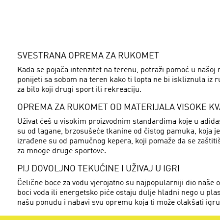
SVESTRANA OPREMA ZA RUKOMET
Kada se pojača intenzitet na terenu, potraži pomoć u našoj 
ponijeti sa sobom na teren kako ti lopta ne bi iskliznula iz 
za bilo koji drugi sport ili rekreaciju.
OPREMA ZA RUKOMET OD MATERIJALA VISOKE KV
Uživat ćeš u visokim proizvodnim standardima koje u adidas
su od lagane, brzosušeće tkanine od čistog pamuka, koja je 
izrađene su od pamučnog kepera, koji pomaže da se zaštitiš
za mnoge druge sportove.
PIJ DOVOLJNO TEKUĆINE I UŽIVAJ U IGRI
Čelične boce za vodu vjerojatno su najpopularniji dio naše
boci voda ili energetsko piće ostaju dulje hladni nego u plas
našu ponudu i nabavi svu opremu koja ti može olakšati igru