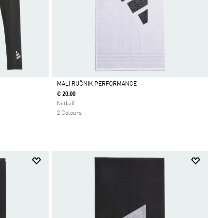
MALI RUČNIK PERFORMANCE
€ 20.00
Da
Netball
2 Colours