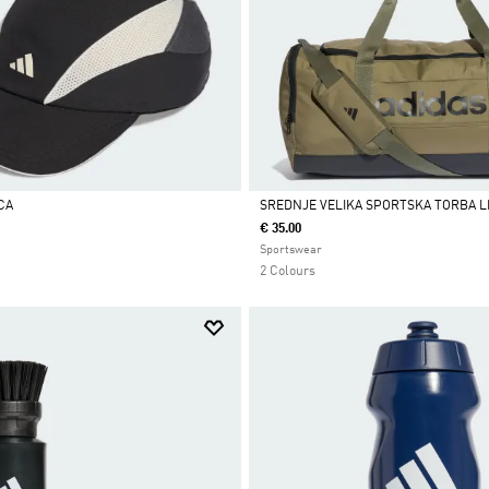
CA
SREDNJE VELIKA SPORTSKA TORBA L
€ 35.00
Da
Sportswear
2 Colours