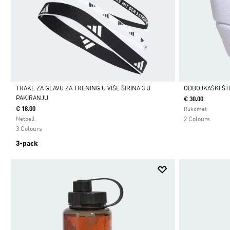
TRAKE ZA GLAVU ZA TRENING U VIŠE ŠIRINA 3 U
ODBOJKAŠKI ŠTI
PAKIRANJU
€ 30.00
Da
Da
€ 18.00
Rukomet
Netball
2 Colours
3 Colours
3-pack