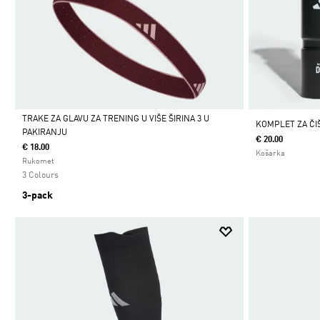
TRAKE ZA GLAVU ZA TRENING U VIŠE ŠIRINA 3 U
KOMPLET ZA ČI
PAKIRANJU
€ 20.00
Da
€ 18.00
Košarka
Rukomet
3 Colours
3-pack