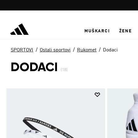
Preskoči na glavni sadržaj
MUŠKARCI
ŽENE
SPORTOVI
Ostali sportovi
Rukomet
Dodaci
DODACI
(18)