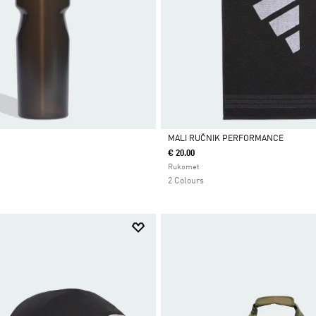
MALI RUČNIK PERFORMANCE
€ 20.00
Da
Rukomet
2 Colours