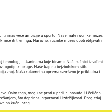
iju ili imaš veće ambicije u sportu. Naše male ručnike možeš
takmice ili treninga. Naravno, ručnike možeš upotrebljavati i
 tehnologiji i tkaninama koje biramo. Naši ručnici izrađeni
ov logotip tri pruge. Naše kape u bejzbolskom stilu
upija znoj. Naša rukometna oprema savršeno je prikladna i
ve. Osim toga, mogu se prati u perilici posuđa. U čeličnoj
ešanjem, što doprinosi otpornosti i izdržljivosti. Pregledaj
ave na kućni prag.