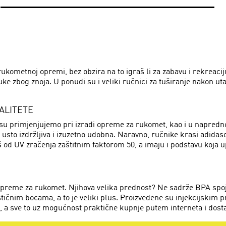
rukometnoj opremi, bez obzira na to igraš li za zabavu i rekreac
ruke zbog znoja. U ponudi su i veliki ručnici za tuširanje nakon u
ALITETE
u primjenjujemo pri izradi opreme za rukomet, kao i u naprednoj
usto izdržljiva i izuzetno udobna. Naravno, ručnike krasi adidas
 od UV zračenja zaštitnim faktorom 50, a imaju i podstavu koja 
 opreme za rukomet. Njihova velika prednost? Ne sadrže BPA spoje
tičnim bocama, a to je veliki plus. Proizvedene su injekcijskim pr
, a sve to uz mogućnost praktične kupnje putem interneta i dost