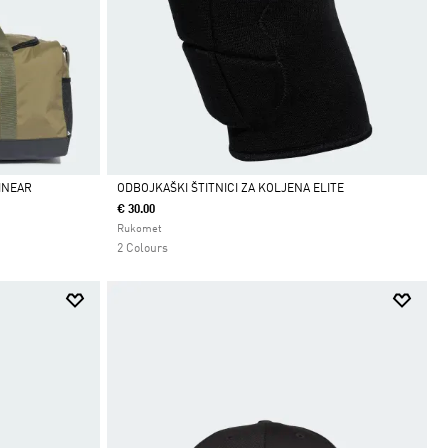
INEAR
ODBOJKAŠKI ŠTITNICI ZA KOLJENA ELITE
€ 30.00
Da
Rukomet
2 Colours