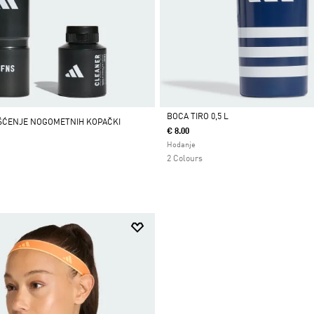
BOCA TIRO 0,5 L
ŠĆENJE NOGOMETNIH KOPAČKI
€ 8.00
Da
Hodanje
2 Colours