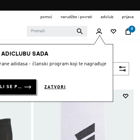
pomoć
narudžbe i povrati
adiclub
prijava
0
E ADICLUBU SADA
strane adidasa - članski program koji te nagrađuje
Filtriraj
PRIJAVI SE ILI SE PRIDRUŽI SADA
ZATVORI