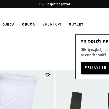
Zaustavi
Učlani se i ostvari 10 % popusta
rotaciju
DJECA
OBUĆA
SPORTOVI
OUTLET
PRIDRUŽI S
Otkrij najbolje 
za ono što voliš.