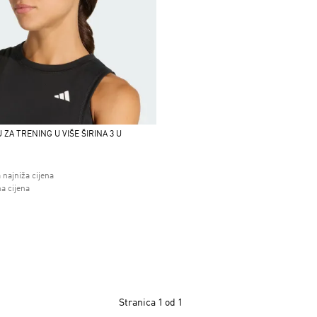
 ZA TRENING U VIŠE ŠIRINA 3 U
 najniža cijena
 od
a cijena
Stranica
1 od 1